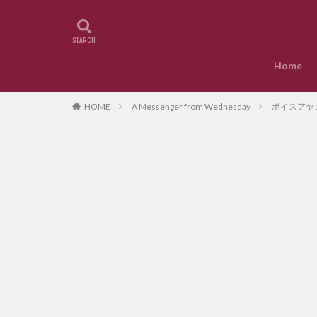
Home
HOME
A Messenger from Wednesday
ボイスアヤノ.メ 