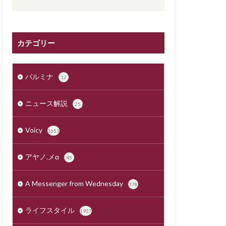
カテゴリー
パルミナ
12
ニュース解説
25
Voicy
1651
アヤノ.メα
45
A Messenger from Wednesday
378
ライフスタイル
1937