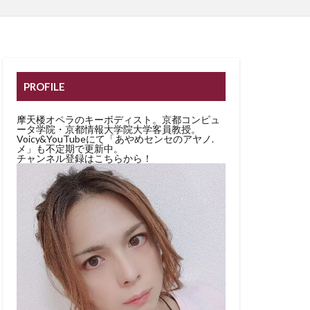
PROFILE
摩天楼オペラのキーボディスト。京都コンピュ
ータ学院・京都情報大学院大学客員教授。
Voicy&YouTubeにて「あやめセンセのアヤノ.
メ」も不定期で更新中。
チャンネル登録はこちらから！