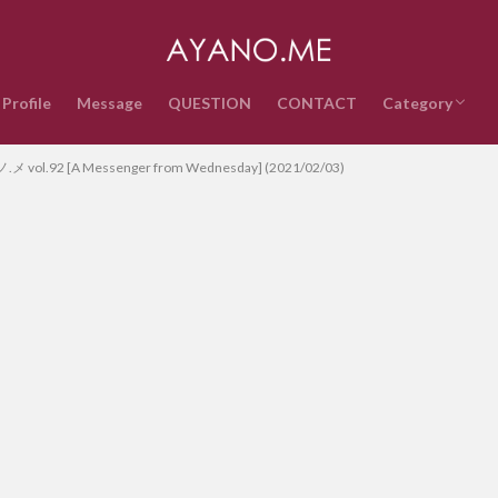
Profile
Message
QUESTION
CONTACT
Category
音楽
インターネッ
テクノロジー
ライフスタイ
政治経済
時事ネタ
エンタメ・ス
雑記
QUESTION
vol.92 [A Messenger from Wednesday] (2021/02/03)