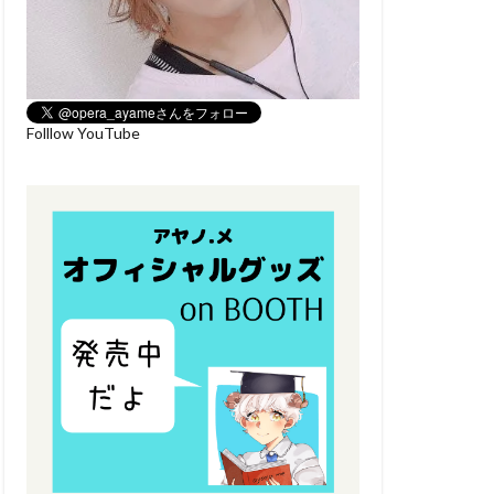
Folllow YouTube