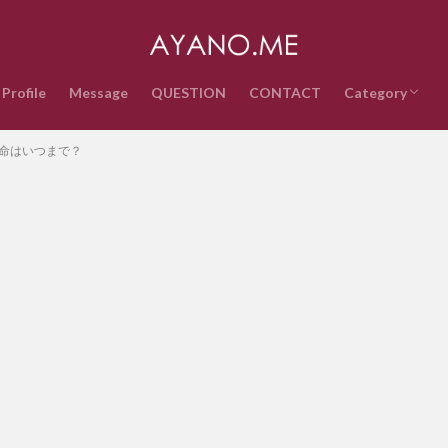
Profile
Message
QUESTION
CONTACT
Category
音楽
インターネッ
テクノロジー
ライフスタイ
政治経済
時事ネタ
エンタメ・ス
雑記
QUESTION
寿命はいつまで？