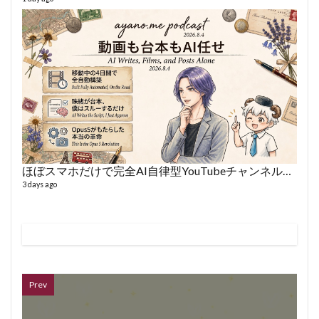
VL
66 vid
6 year
ほぼスマホだけで完全AI自律型YouTubeチャンネルを作った話
3 days ago
ボイス
362 vi
7 year
Prev