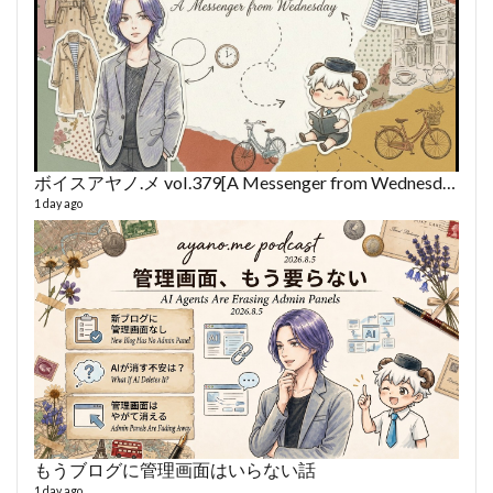
ボイスアヤノ.メ vol.379[A Messenger from Wednesday] (2026/8/5)
1 day ago
fro
58 vid
6 year
もうブログに管理画面はいらない話
1 day ago