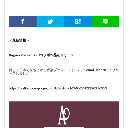
＜最新情報＞
Kagura Yosakoi Girlコラボ作品をリリース
新しく日本で立ち上がる音楽プラットフォーム、Sound Desertにてリリ
ースしました！
https://twitter.com/project_milla/status/1634065582290276352