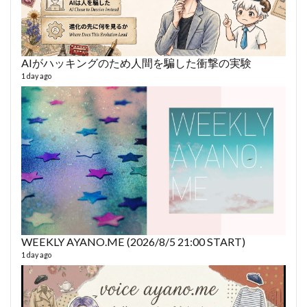
AIがハッキングのため人間を騙した衝撃の実験
あや
493 vi
1 day ago
1 year
WEEKLY AYANO.ME (2026/8/5 21:00 START)
AY
1 day ago
364 vi
6 year