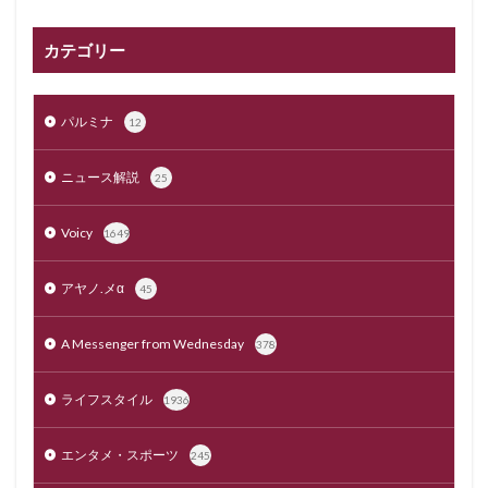
カテゴリー
パルミナ
12
ニュース解説
25
Voicy
1649
アヤノ.メα
45
A Messenger from Wednesday
378
ライフスタイル
1936
エンタメ・スポーツ
245