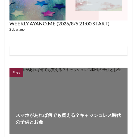
WEEKLY AYANO.ME (2026/8/5 21:00 START)
2 days ago
VL
66 vid
6 year
Prev
スマホがあれば何でも買える？キャッシュレス時代
の子供とお金
ボイス
362 vi