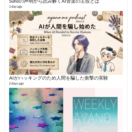
Sunoの声明から読み解くAI音楽の主役とは
AY
1 day ago
364 vi
6 year
AIがハッキングのため人間を騙した衝撃の実験
2 days ago
fro
58 vid
6 year