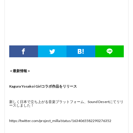
＜最新情報＞
Kagura Yosakoi Girlコラボ作品をリリース
新しく日本で立ち上がる音楽プラットフォーム、Sound Desertにてリリ
ースしました！
https://twitter.com/project_milla/status/1634065582290276352