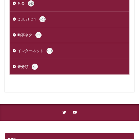
音楽
145
QUESTION
465
時事ネタ
83
インターネット
601
未分類
53