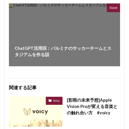
7 year
Next
ChatGPT活用回：パルミナのサッカーチームとス
タジアムを作る話
関連する記事
[彩雨の未来予想]Apple
Voicy
Vision Proが変える音楽と
の触れ合い方 #voicy