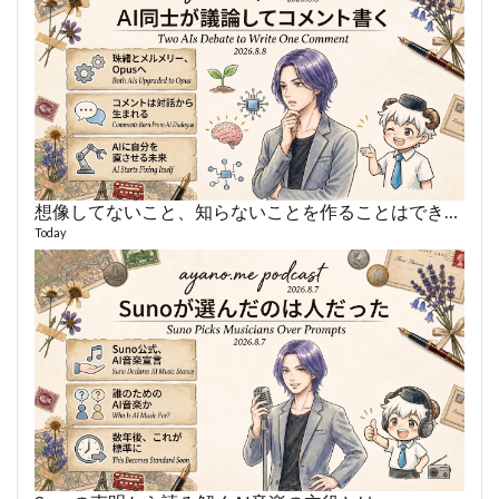
想像してないこと、知らないことを作ることはできない
あや
495 vi
Today
1 year