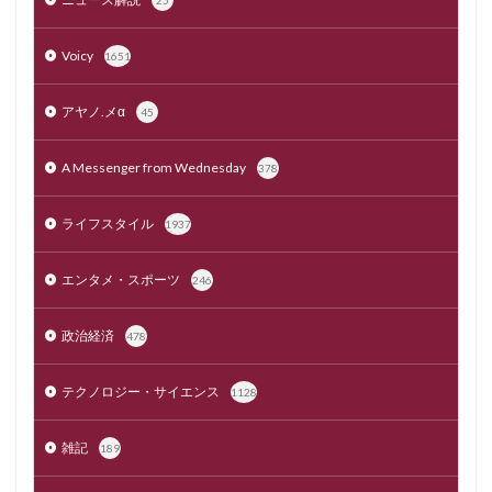
25
Voicy
1651
アヤノ.メα
45
A Messenger from Wednesday
378
ライフスタイル
1937
エンタメ・スポーツ
246
政治経済
478
テクノロジー・サイエンス
1128
雑記
189