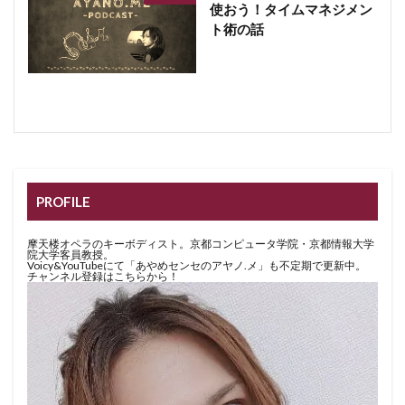
使おう！タイムマネジメン
ト術の話
PROFILE
摩天楼オペラのキーボディスト。京都コンピュータ学院・京都情報大学
院大学客員教授。
Voicy&YouTubeにて「あやめセンセのアヤノ.メ」も不定期で更新中。
チャンネル登録はこちらから！