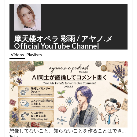
—
摩天楼オペラ 彩雨 / アヤノ.メ
Official YouTube Channel
Videos
Playlists
想像してないこと、知らないことを作ることはできない
あや
495 vi
Today