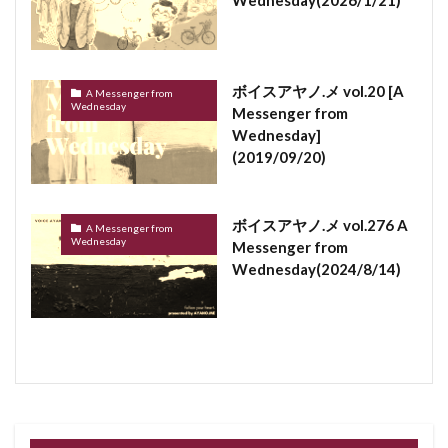
Wednesday(2026/1/21)
ボイスアヤノ.メ vol.20 [A
A Messenger from
Wednesday
Messenger from
Wednesday]
(2019/09/20)
ボイスアヤノ.メ vol.276 A
A Messenger from
Wednesday
Messenger from
Wednesday(2024/8/14)