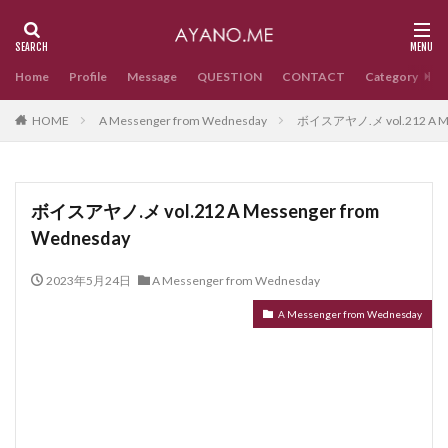
Home
Profile
Message
QUESTION
CONTACT
Category
HOME
A Messenger from Wednesday
ボイスアヤノ.メ vol.212 A Me
ボイスアヤノ.メ vol.212 A Messenger from
Wednesday
2023年5月24日
A Messenger from Wednesday
A Messenger from Wednesday