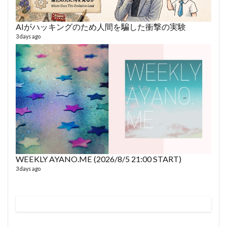
AIがハッキングのため人間を騙した衝撃の実験
3 days ago
fro
58 vid
6 year
WEEKLY AYANO.ME (2026/8/5 21:00 START)
3 days ago
VL
66 vid
6 year