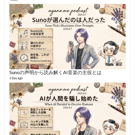
1 year
Sunoの声明から読み解くAI音楽の主役とは
AY
1 day ago
364 vi
6 year