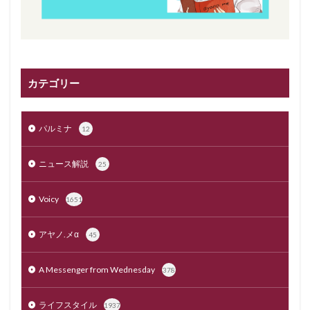
カテゴリー
パルミナ
12
ニュース解説
25
Voicy
1651
アヤノ.メα
45
A Messenger from Wednesday
378
ライフスタイル
1937