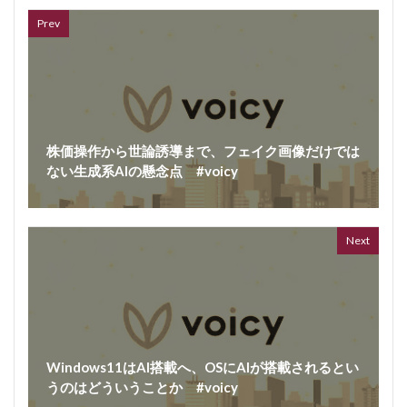
Prev
株価操作から世論誘導まで、フェイク画像だけでは
ない生成系AIの懸念点 #voicy
ボイス
362 vi
7 year
Next
Windows11はAI搭載へ、OSにAIが搭載されるとい
うのはどういうことか #voicy