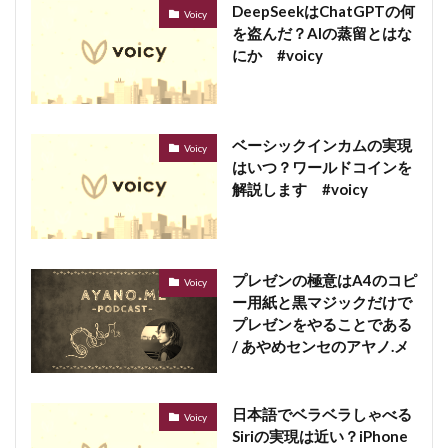
DeepSeekはChatGPTの何
Voicy
を盗んだ？AIの蒸留とはな
にか #voicy
ベーシックインカムの実現
Voicy
はいつ？ワールドコインを
解説します #voicy
プレゼンの極意はA4のコピ
Voicy
ー用紙と黒マジックだけで
プレゼンをやることである
/ あやめセンセのアヤノ.メ
日本語でベラベラしゃべる
Voicy
Siriの実現は近い？iPhone