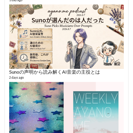
1 day ago
364 vi
6 year
Sunoの声明から読み解くAI音楽の主役とは
2 days ago
fro
58 vid
6 year