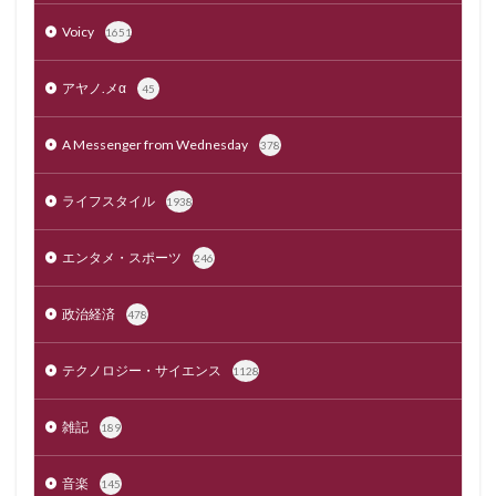
Voicy
1651
アヤノ.メα
45
A Messenger from Wednesday
378
ライフスタイル
1938
エンタメ・スポーツ
246
政治経済
478
テクノロジー・サイエンス
1128
雑記
189
音楽
145