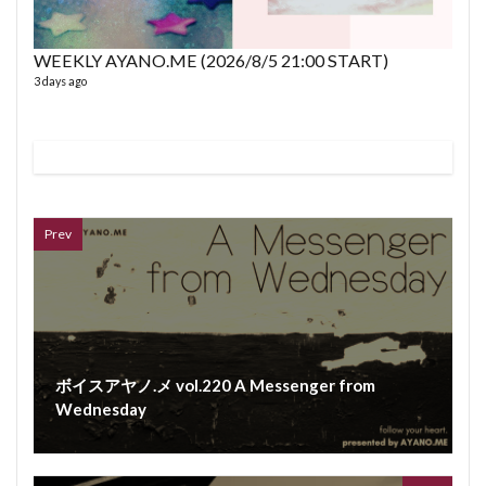
WEEKLY AYANO.ME (2026/8/5 21:00 START)
3 days ago
VL
66 vid
6 year
Prev
ボイスアヤノ.メ vol.220 A Messenger from
Wednesday
ボイス
362 vi
7 year