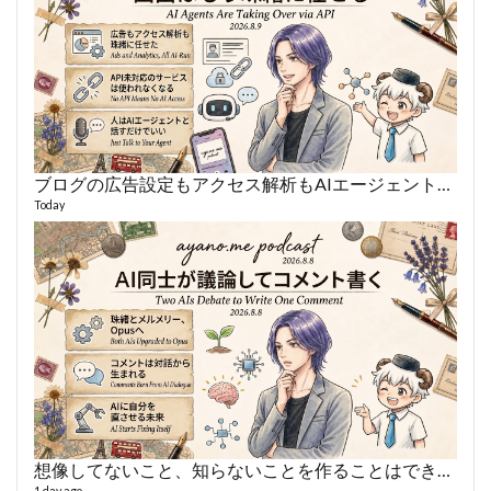
ブログの広告設定もアクセス解析もAIエージェントに丸投げ
あや
496 vi
Today
1 year
想像してないこと、知らないことを作ることはできない
AY