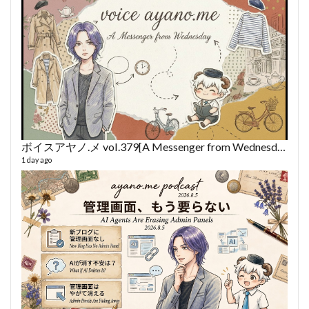
ボイスアヤノ.メ vol.379[A Messenger from Wednesday] (2026/8/5)
1 day ago
fro
58 vid
6 year