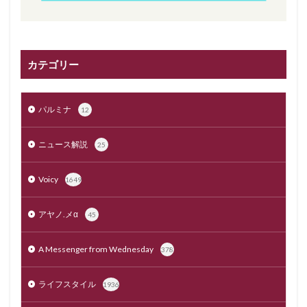
カテゴリー
パルミナ
12
ニュース解説
25
Voicy
1649
アヤノ.メα
45
A Messenger from Wednesday
378
ライフスタイル
1936