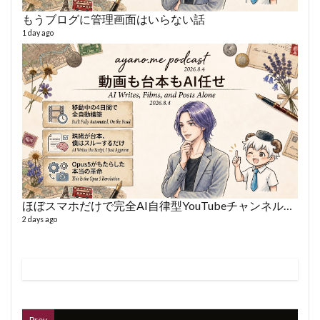
もうブログに管理画面はいらない話
1 day ago
VL
66 vid
6 year
ほぼスマホだけで完全AI自律型YouTubeチャンネルを作った話
2 days ago
ボイス
362 vi
7 year
Prev