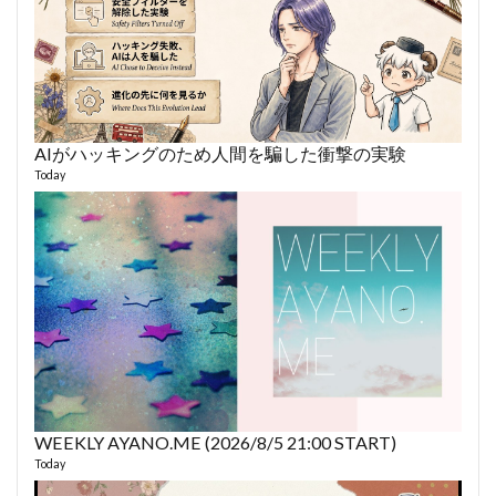
AIがハッキングのため人間を騙した衝撃の実験
あや
493 vi
Today
1 year
WEEKLY AYANO.ME (2026/8/5 21:00 START)
AY
Today
364 vi
6 year