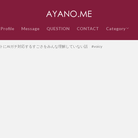
Profile
Message
QUESTION
CONTACT
Category
音楽
インターネッ
テクノロジー
ライフスタイ
政治経済
時事ネタ
エンタメ・ス
雑記
QUESTION
トにAIガチ対応するすごさをみんな理解していない話 #voicy