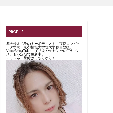
PROFILE
摩天楼オペラのキーボディスト。京都コンピュ
ータ学院・京都情報大学院大学客員教授。
Voicy&YouTubeにて「あやめセンセのアヤノ.
メ」も不定期で更新中。
チャンネル登録はこちらから！