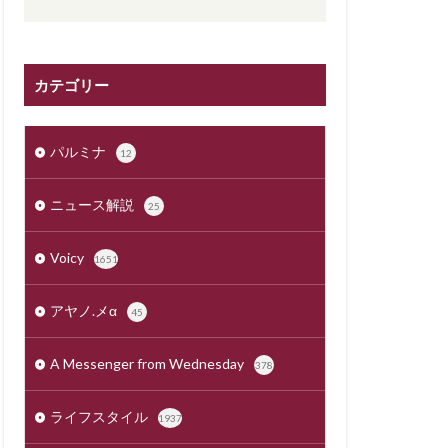
カテゴリー
パルミナ
12
ニュース解説
25
Voicy
1651
アヤノ.メα
45
A Messenger from Wednesday
378
ライフスタイル
1937