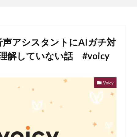
！音声アシスタントにAIガチ対
解していない話 #voicy
Voicy