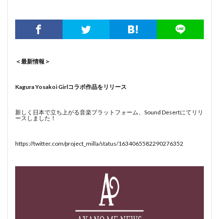
＜最新情報＞
Kagura Yosakoi Girlコラボ作品をリリース
新しく日本で立ち上がる音楽プラットフォーム、Sound Desertにてリリ
ースしました！
https://twitter.com/project_milla/status/1634065582290276352