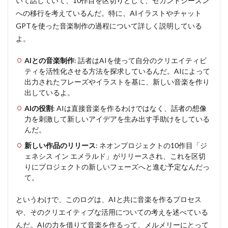
いて話していて、10作目を区切りとして、セカンドシーズン
への移行を考えているんだ。特に、AIイラストやチャット
GPTを使った音楽制作の過程について詳しく説明している
よ。
AIとの音楽制作
: 話者はAIを使って自分のクリエイティビ
ティを活性化させる方法を探求しているんだ。AIによって
出力されたフレーズやイラストを基に、新しい音楽を作り
出しているよ。
AIの役割
: AIは直接音楽を作るわけではなく、話者の想像
力を刺激して新しいアイデアを生み出す手助けをしている
んだ。
新しい作品のリリース
: ネオンプロジェクトの10作目「ジ
ェネシス イン エメラルド」がリリースされ、これを区切
りにプロジェクトの新しいフェーズへと進む予定なんだっ
て。
というわけで、このログは、AIと共に音楽を作るプロセス
や、そのクリエイティブな活用についての考えを述べている
んだ。AIの力を借りて音楽を作るって、メルメリーにとって