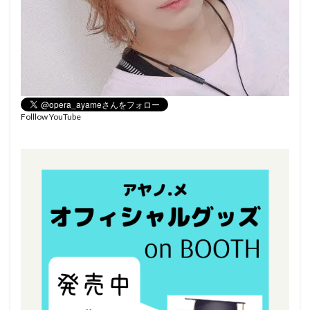
Folllow YouTube