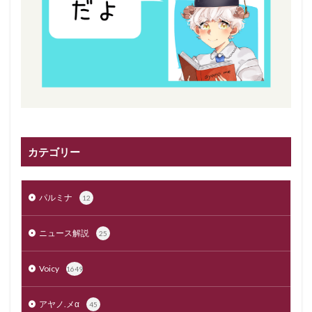
カテゴリー
パルミナ
12
ニュース解説
25
Voicy
1649
アヤノ.メα
45