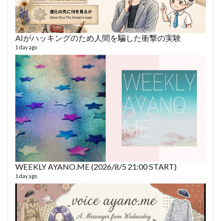
AIがハッキングのため人間を騙した衝撃の実験
あや
493 vi
1 day ago
1 year
WEEKLY AYANO.ME (2026/8/5 21:00 START)
AY
1 day ago
364 vi
6 year