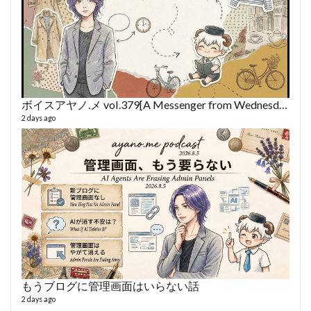
ボイスアヤノ.メ vol.379[A Messenger from Wednesday] (2026/8/5)
2 days ago
fro
58 vid
6 year
もうブログに管理画面はいらない話
2 days ago