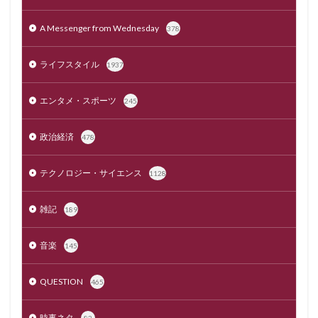
A Messenger from Wednesday
378
ライフスタイル
1937
エンタメ・スポーツ
245
政治経済
478
テクノロジー・サイエンス
1128
雑記
189
音楽
145
QUESTION
465
時事ネタ