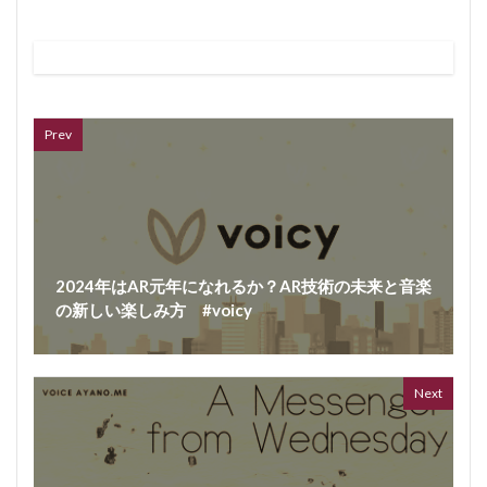
VL
66 vid
6 year
Prev
2024年はAR元年になれるか？AR技術の未来と音楽
の新しい楽しみ方 #voicy
ボイス
362 vi
7 year
Next