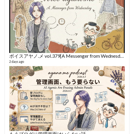
ボイスアヤノ.メ vol.379[A Messenger from Wednesday] (2026/8/5)
2 days ago
fro
58 vid
6 year
もうブログに管理画面はいらない話