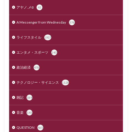
アヤノ.メα
45
A Messenger from Wednesday
378
ライフスタイル
1937
エンタメ・スポーツ
245
政治経済
478
テクノロジー・サイエンス
1128
雑記
189
音楽
145
QUESTION
465