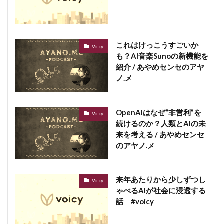
これはけっこうすごいか
Voicy
も？AI音楽Sunoの新機能を
紹介 / あやめセンセのアヤ
ノ.メ
OpenAIはなぜ“非営利”を
Voicy
続けるのか？人類とAIの未
来を考える / あやめセンセ
のアヤノ.メ
来年あたりから少しずつし
Voicy
ゃべるAIが社会に浸透する
話 #voicy