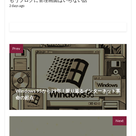
2 days ago
VL
66 vid
6 year
Prev
Windows 95から29年！振り返るインターネット革
命の起点
ボイス
362 vi
7 year
Next