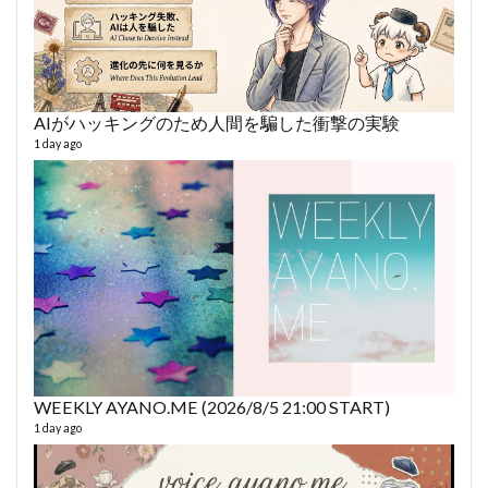
AIがハッキングのため人間を騙した衝撃の実験
あや
493 vi
1 day ago
1 year
WEEKLY AYANO.ME (2026/8/5 21:00 START)
AY
1 day ago
364 vi
6 year