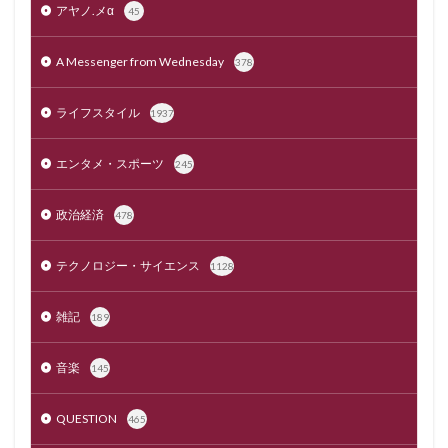
アヤノ.メα
45
A Messenger from Wednesday
378
ライフスタイル
1937
エンタメ・スポーツ
245
政治経済
478
テクノロジー・サイエンス
1128
雑記
189
音楽
145
QUESTION
465