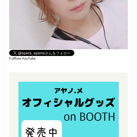
Folllow YouTube