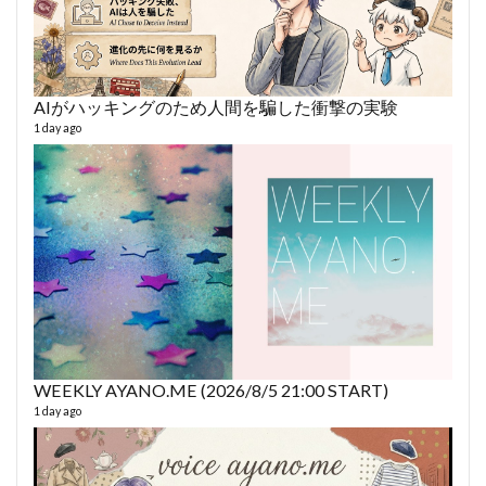
AIがハッキングのため人間を騙した衝撃の実験
あや
493 vi
1 day ago
1 year
WEEKLY AYANO.ME (2026/8/5 21:00 START)
AY
1 day ago
364 vi
6 year