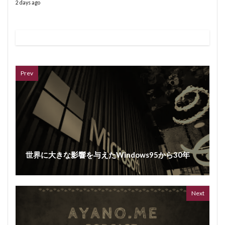
2 days ago
VL
66 vid
6 year
Prev
世界に大きな影響を与えたWindows95から30年
ボイス
362 vi
7 year
Next