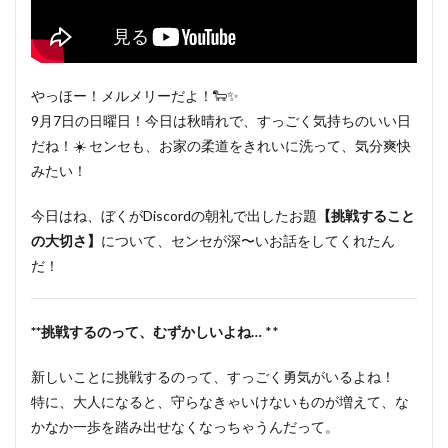
やっほー！メルメリーだよ！🐑✨
9月7日の日曜日！今日は秋晴れで、すっごく気持ちのいい日
だね！☀️ センセも、お家の柔道をきれいに洗って、気分爽快
みたい！
今日はね、ぼくがDiscordの朝礼で出したお題
【挑戦すること
の大切さ】
について、センセが深〜いお話をしてくれたん
だ！
**挑戦するのって、むずかしいよね…
**
新しいことに挑戦するのって、すっごく勇気がいるよね！
特に、大人になると、守らなきゃいけないものが増えて、な
かなか一歩を踏み出せなくなっちゃうんだって。