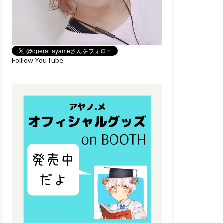
Folllow YouTube