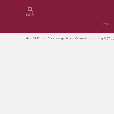
Home
HOME
A Messenger from Wednesday
ボイスアヤノ.メ 