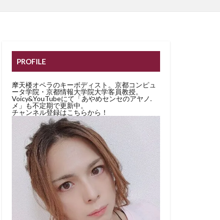
PROFILE
摩天楼オペラのキーボディスト。京都コンピュ
ータ学院・京都情報大学院大学客員教授。
Voicy&YouTubeにて「あやめセンセのアヤノ.
メ」も不定期で更新中。
チャンネル登録はこちらから！