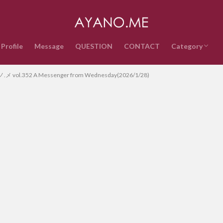
Profile
Message
QUESTION
CONTACT
Category
音楽
インターネッ
テクノロジー
ライフスタイ
政治経済
時事ネタ
エンタメ・ス
雑記
QUESTION
vol.352 A Messenger from Wednesday(2026/1/28)