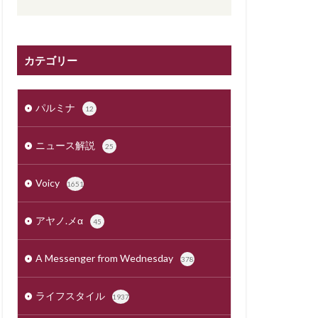
カテゴリー
パルミナ
12
ニュース解説
25
Voicy
1651
アヤノ.メα
45
A Messenger from Wednesday
378
ライフスタイル
1937