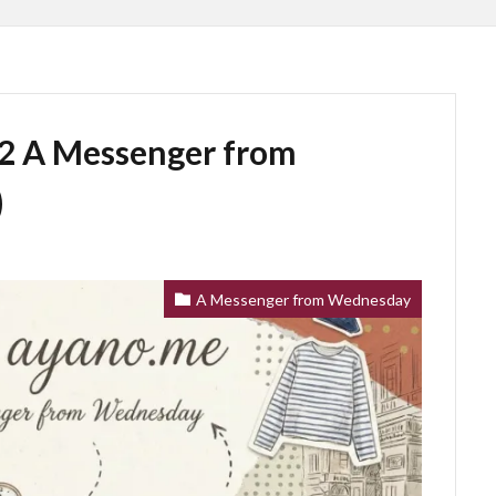
A Messenger from
)
A Messenger from Wednesday