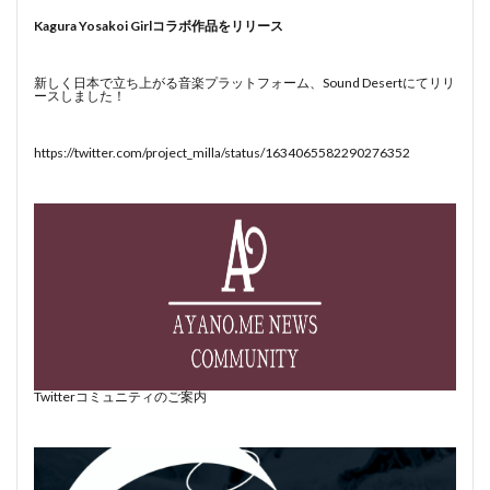
Kagura Yosakoi Girlコラボ作品をリリース
新しく日本で立ち上がる音楽プラットフォーム、Sound Desertにてリリ
ースしました！
https://twitter.com/project_milla/status/1634065582290276352
Twitterコミュニティのご案内