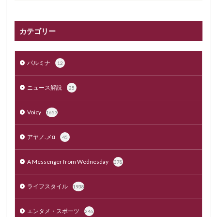
カテゴリー
パルミナ
12
ニュース解説
25
Voicy
1653
アヤノ.メα
45
A Messenger from Wednesday
378
ライフスタイル
1938
エンタメ・スポーツ
246