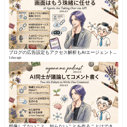
ブログの広告設定もアクセス解析もAIエージェントに丸投げ
AY
1 day ago
364 vi
6 year
想像してないこと、知らないことを作ることはできない