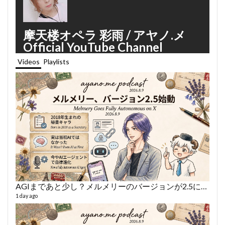
摩天楼オペラ 彩雨 / アヤノ.メ
Official YouTube Channel
Videos
Playlists
AGIまであと少し？メルメリーのバージョンが2.5になった話
あや
497 vi
1 day ago
1 year