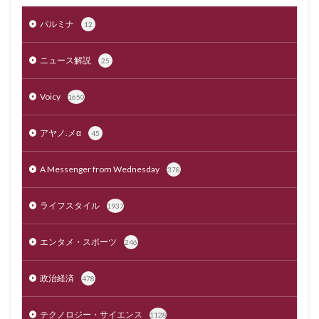
パルミナ
12
ニュース解説
25
Voicy
1650
アヤノ.メα
45
A Messenger from Wednesday
378
ライフスタイル
1937
エンタメ・スポーツ
246
政治経済
478
テクノロジー・サイエンス
1128