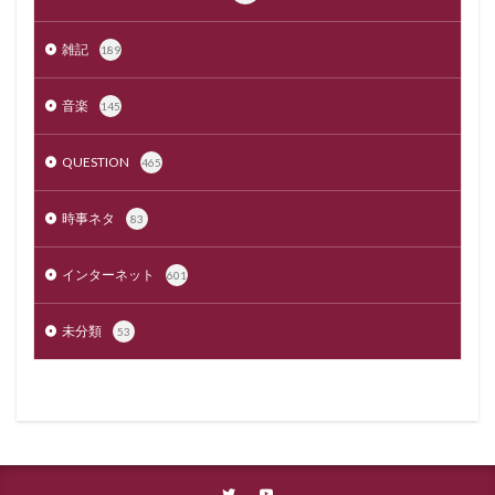
雑記
189
音楽
145
QUESTION
465
時事ネタ
83
インターネット
601
未分類
53