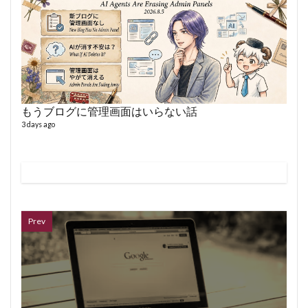
6 year
もうブログに管理画面はいらない話
3 days ago
ボイス
362 vi
7 year
Prev