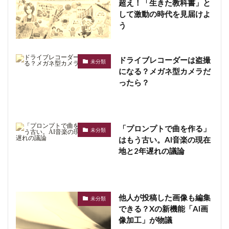
超え！「生きた教科書」と
して激動の時代を見届けよ
う
ドライブレコーダーは盗撮
未分類
になる？メガネ型カメラだ
ったら？
「プロンプトで曲を作る」
未分類
はもう古い。AI音楽の現在
地と2年遅れの議論
他人が投稿した画像も編集
未分類
できる？Xの新機能「AI画
像加工」が物議