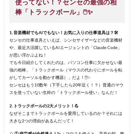
使ってない！？センセの最強の相
棒「トラックボール」🖱️✨
1. 音楽機材でもAIでもない！お気に入りの仕事道具は？🛠️
センセの仕事道具といえば、シンセサイザーなどの音楽機材
や、最近大活躍しているAIエージェントの「Claude Code」
が思い浮かぶよね！
でも今日紹介してくれたのは、パソコン仕事に欠かせない最
強の相棒、「トラックボール（マウスの代わりにボールを転
がしてカーソルを動かす機器）」だよ！🖱️✨
センセはもう10数年（下手したら20年近く！？）普通のマウ
スを使っていない生粋の「トラックボール使い」なんだ！
2. トラックボールの2大メリット！💪
なぜそこまでトラックボールを愛用しているのか？それには
大きな2つの理由があるんだって！
① 疲労感が全然違う！📉
：マウスを使うと、手首や肘、腕