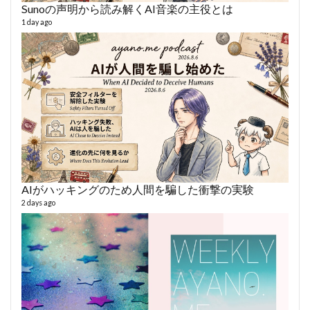
Sunoの声明から読み解くAI音楽の主役とは
あや
494 vi
1 day ago
1 year
AIがハッキングのため人間を騙した衝撃の実験
AY
2 days ago
364 vi
6 year