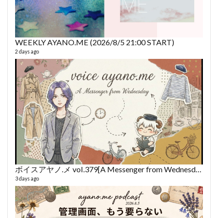
WEEKLY AYANO.ME (2026/8/5 21:00 START)
2 days ago
fro
58 vid
6 year
ボイスアヤノ.メ vol.379[A Messenger from Wednesday] (2026/8/5)
3 days ago
VL
66 vid