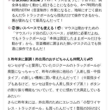
全体を細かく動かし続けることになるから、6〜7時間の長
時間のDTM（音楽制作）作業になると、地味にすごく疲れ
るんだ💦 トラックボールなら指先だけで操作できるから、
腕が疲れなくて最高なんだって！
② 狭いスペースでも使える！📦
：マウスは動かすための
「マウスパッド分の広いスペース」が絶対に必要だよね。
でもトラックボールは「本体は固定したままボールだけを
動かす」から、音楽機材に囲まれた狭いデスクの上でも快
適に操作できるんだ！
3. 昨年末に新調！外出用のおチビちゃんも仲間入り👶🖱️
センセがずっと愛用していたロジクールのトラックボールが
廃盤になっちゃって、昨年の秋頃に他社の「人差し指・中指
タイプ」の新しい機種に買い替えたんだって！（※親指タイ
プもあるけど、センセは昔から人差し指タイプ派！）ボタン
の割り振り機能もついていて、すぐに慣れて大満足している
みたい✨
さらに昨年末には、外出用のためにエレコムの「小型ワイヤ
レス・トラックボール」も買ったんだって！普段の3分の2く