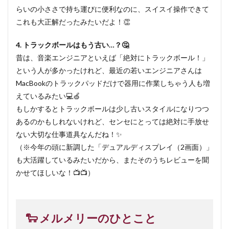
らいの小ささで持ち運びに便利なのに、スイスイ操作できて
これも大正解だったみたいだよ！👏
4. トラックボールはもう古い…？🤔
昔は、音楽エンジニアといえば「絶対にトラックボール！」
という人が多かったけれど、最近の若いエンジニアさんは
MacBookのトラックパッドだけで器用に作業しちゃう人も増
えているみたい💻🍏
もしかするとトラックボールは少し古いスタイルになりつつ
あるのかもしれないけれど、センセにとっては絶対に手放せ
ない大切な仕事道具なんだね！✨
（※今年の頭に新調した「デュアルディスプレイ（2画面）」
も大活躍しているみたいだから、またそのうちレビューを聞
かせてほしいな！📺📺）
🐑 メルメリーのひとこと