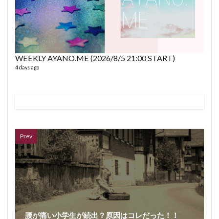
WEEKLY AYANO.ME (2026/8/5 21:00 START)
4 days ago
VL
66 vid
6 year
Prev
腰が痛い小学生が続出？原因はコレだった！！