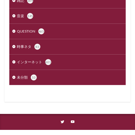
雑記
189
音楽
145
QUESTION
465
時事ネタ
83
インターネット
601
未分類
53