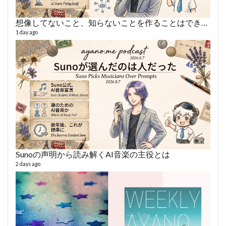
想像してないこと、知らないことを作ることはできない
AY
1 day ago
364 vi
6 year
Sunoの声明から読み解くAI音楽の主役とは
2 days ago
fro
58 vid
6 year