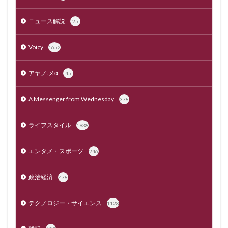
ニュース解説
25
Voicy
1652
アヤノ.メα
45
A Messenger from Wednesday
378
ライフスタイル
1938
エンタメ・スポーツ
246
政治経済
478
テクノロジー・サイエンス
1128