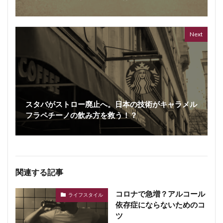
ボイス
362 vi
7 year
Next
スタバがストロー廃止へ。日本の技術がキャラメル
フラペチーノの飲み方を救う！？
関連する記事
コロナで急増？アルコール
ライフスタイル
依存症にならないためのコ
ツ