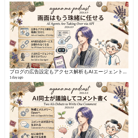
ブログの広告設定もアクセス解析もAIエージェントに丸投げ
あや
497 vi
1 day ago
1 year