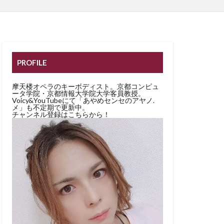
PROFILE
摩天楼オペラのキーボディスト。京都コンピュ
ータ学院・京都情報大学院大学客員教授。
Voicy&YouTubeにて「あやめセンセのアヤノ.
メ」も不定期で更新中。
チャンネル登録はこちらから！