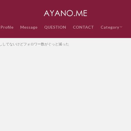
Profile
Message
QUESTION
CONTACT
Category
音楽
インターネッ
テクノロジー
ライフスタイ
政治経済
時事ネタ
エンタメ・ス
雑記
QUESTION
ししてないけどフォロワー数がぐっと減った