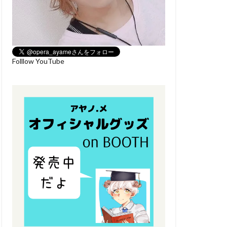
Folllow YouTube