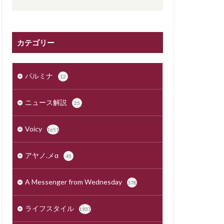
カテゴリー
パルミナ
12
ニュース解説
25
Voicy
1651
アヤノ.メα
45
A Messenger from Wednesday
378
ライフスタイル
1937