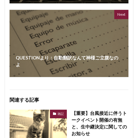
362 vi
7 year
Next
QUESTIONより：自動翻訳なんて神様ご立腹なの
よ
関連する記事
【重要】台風接近に伴うト
雑記
ークイベント開催の有無
と、生中継決定に関しての
お知らせ