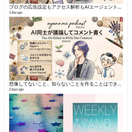
ブログの広告設定もアクセス解析もAIエージェントに丸投げ
AY
1 day ago
364 vi
6 year
想像してないこと、知らないことを作ることはできない
2 days ago
fro
58 vid
6 year