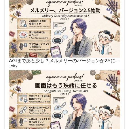
AGIまであと少し？メルメリーのバージョンが2.5になった話
あや
497 vi
Today
1 year