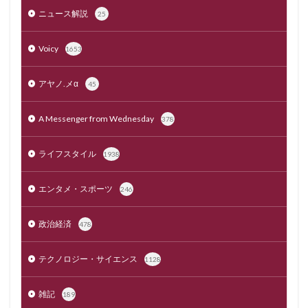
ニュース解説
25
Voicy
1653
アヤノ.メα
45
A Messenger from Wednesday
378
ライフスタイル
1938
エンタメ・スポーツ
246
政治経済
478
テクノロジー・サイエンス
1128
雑記
189