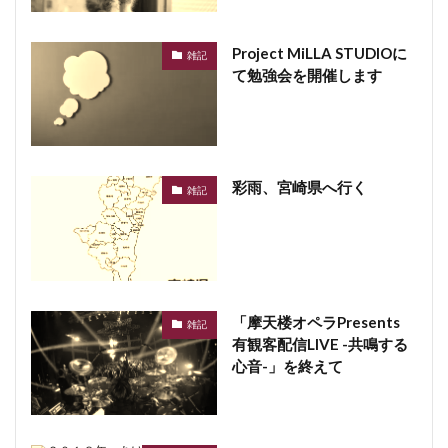
Project MiLLA STUDIOに
雑記
て勉強会を開催します
彩雨、宮崎県へ行く
雑記
「摩天楼オペラPresents
雑記
有観客配信LIVE -共鳴する
心音-」を終えて