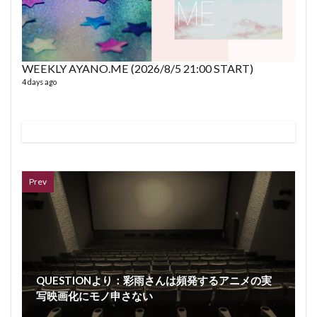
WEEKLY AYANO.ME (2026/8/5 21:00 START)
4 days ago
VL
66 vid
6 year
Prev
QUESTIONより：彩雨さんは頻発するアニメの実
写映画化にモノ申さない
ボイス