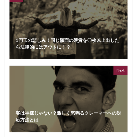
1円玉の悲しみ！同じ額面の硬貨を〇枚以上出した
ら法律的にはアウトに！？
Next
客は神様じゃない？激しく怒鳴るクレーマーへの対
応方法とは