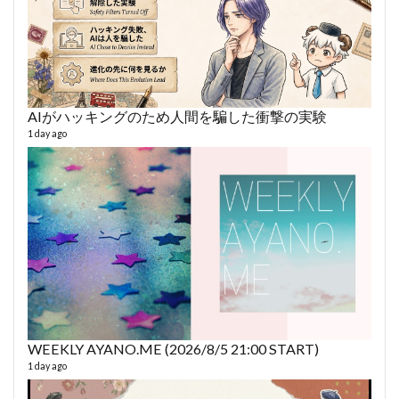
AIがハッキングのため人間を騙した衝撃の実験
あや
493 vi
1 day ago
1 year
WEEKLY AYANO.ME (2026/8/5 21:00 START)
AY
1 day ago
364 vi
6 year