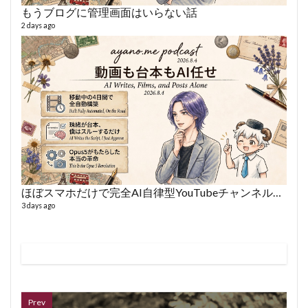
もうブログに管理画面はいらない話
2 days ago
VL
66 vid
6 year
ほぼスマホだけで完全AI自律型YouTubeチャンネルを作った話
3 days ago
ボイス
362 vi
7 year
Prev