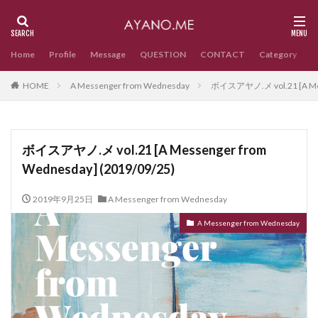
Home
Profile
Message
QUESTION
CONTACT
Category
HOME
A Messenger from Wednesday
ボイスアヤノ.メ vol.21 [A Mess
ボイスアヤノ.メ vol.21 [A Messenger from
Wednesday] (2019/09/25)
2019年9月25日
A Messenger from Wednesday
A Messenger from Wednesday