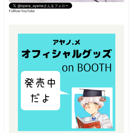
Folllow YouTube