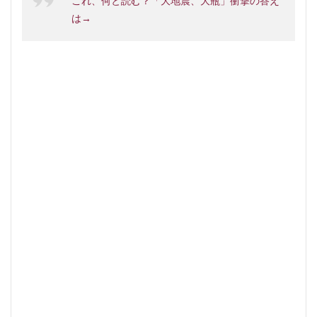
これ、何と読む？「大地震、大瓶」衝撃の答え
は→