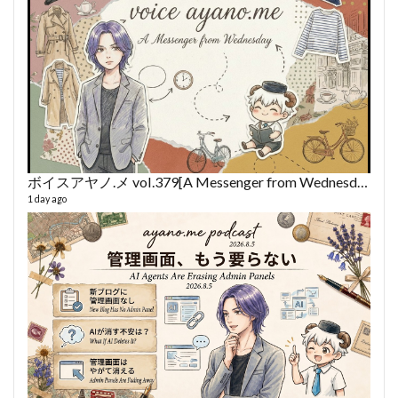
ボイスアヤノ.メ vol.379[A Messenger from Wednesday] (2026/8/5)
1 day ago
fro
58 vid
6 year