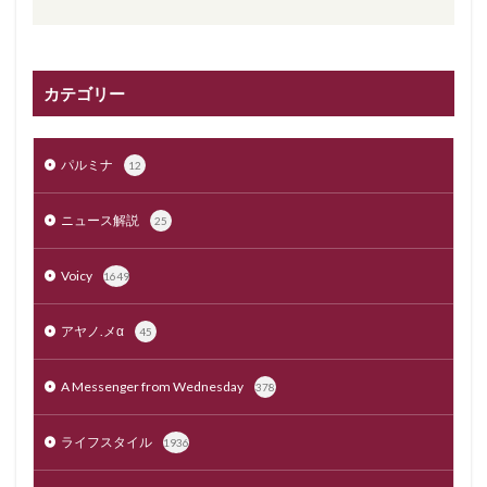
カテゴリー
パルミナ
12
ニュース解説
25
Voicy
1649
アヤノ.メα
45
A Messenger from Wednesday
378
ライフスタイル
1936