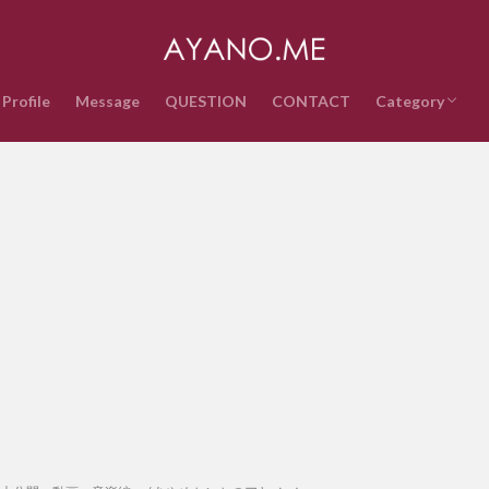
Profile
Message
QUESTION
CONTACT
Category
音楽
インターネッ
テクノロジー
ライフスタイ
政治経済
時事ネタ
エンタメ・ス
雑記
QUESTION