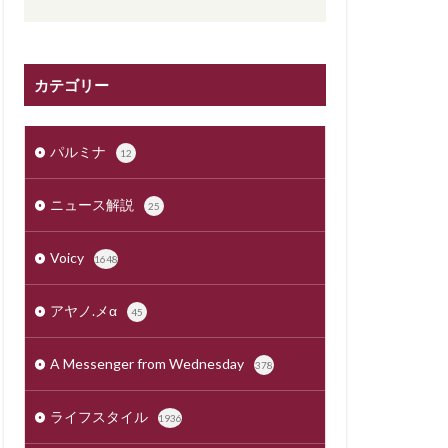
カテゴリー
パルミナ
12
ニュース解説
25
Voicy
1648
アヤノ.メα
45
A Messenger from Wednesday
378
ライフスタイル
1936