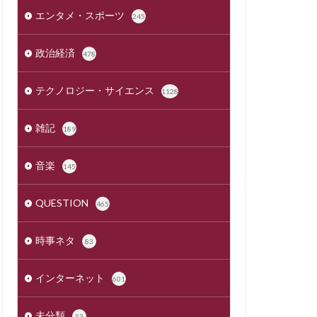
エンタメ・スポーツ
245
政治経済
478
テクノロジー・サイエンス
1128
雑記
189
音楽
145
QUESTION
465
時事ネタ
83
インターネット
601
未分類
53