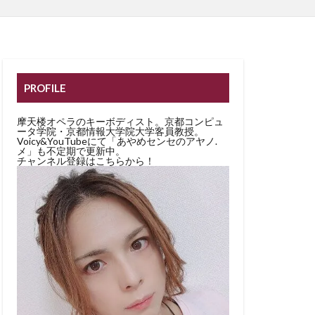
PROFILE
摩天楼オペラのキーボディスト。京都コンピュ
ータ学院・京都情報大学院大学客員教授。
Voicy&YouTubeにて「あやめセンセのアヤノ.
メ」も不定期で更新中。
チャンネル登録はこちらから！