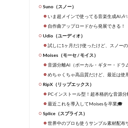
Suno（スノー）
いま超メインで使ってる音楽生成AI🎶
自作曲アップロードから発展できる！
Udio（ユーディオ）
試しに1ヶ月だけ使ったけど、スノー
Moises（モーセ / モイス）
音源分離AI（ボーカル・ギター・ドラ
めちゃくちゃ高品質だけど、最近は使
RipX（リップエックス）
PCインストール型！超本格的な音源分
最近これを導入してMoisesを卒業🎓
Splice（スプライス）
世界中のプロも使うサンプル素材配布