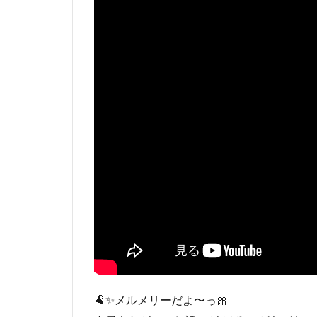
🐏✨メルメリーだよ〜っ🎀