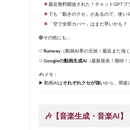
最近無料開放された！チャットGPTプ
でも「動きのクセ」があるので、使い
「空で全部カバー」はまだ早いかも？
🔵その他にも…
Runway
（動画AI界の元祖！最近また強
Googleの動画生成AI
（最新発表！期待！
✍️メモ：
▶︎ 動画AIは
それぞれクセが強い
から、用途
🎶【音楽生成・音楽AI】