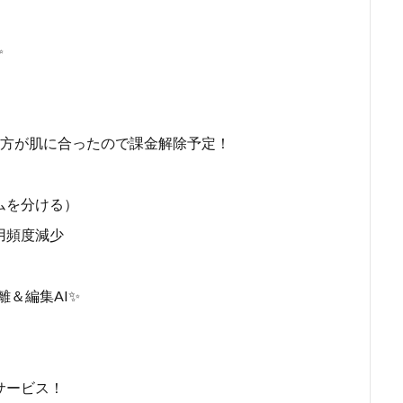
✨
の方が肌に合ったので課金解除予定！
ムを分ける）
用頻度減少
離＆編集AI✨
サービス！