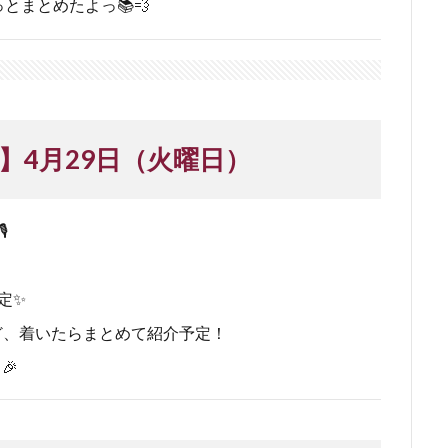
まとめたよっ📚💨
】4月29日（火曜日）
️
！
定✨
ど、着いたらまとめて紹介予定！
🎉