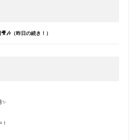
🎥🎶（昨日の続き！）
秀✨
中！