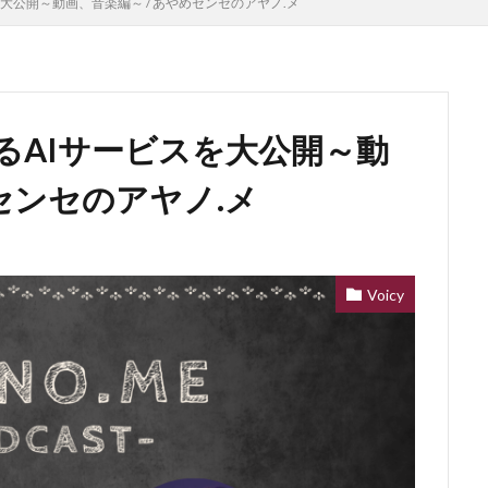
大公開～動画、音楽編～ / あやめセンセのアヤノ.メ
るAIサービスを大公開～動
めセンセのアヤノ.メ
Voicy