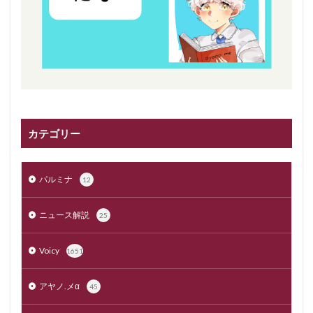
カテゴリー
パルミナ
12
ニュース解説
25
Voicy
1651
アヤノ.メα
45