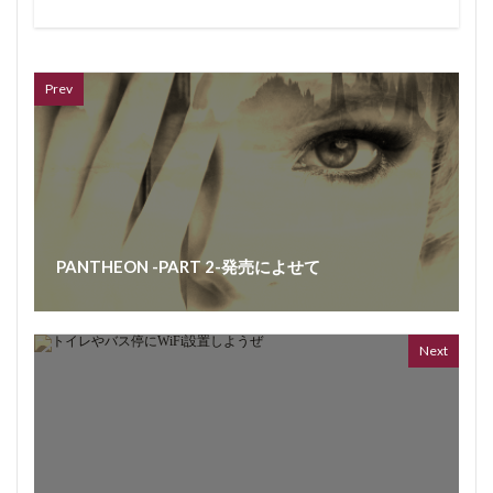
VL
66 vid
6 year
Prev
PANTHEON -PART 2-発売によせて
ボイス
362 vi
7 year
Next