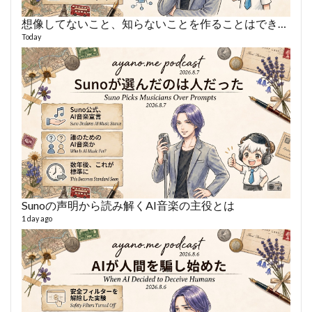
想像してないこと、知らないことを作ることはできない
あや
495 vi
Today
1 year
Sunoの声明から読み解くAI音楽の主役とは
AY
1 day ago
364 vi
6 year