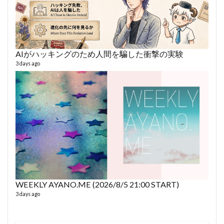
AIがハッキングのため人間を騙した衝撃の実験
3 days ago
fro
58 vid
6 year
WEEKLY AYANO.ME (2026/8/5 21:00 START)
3 days ago