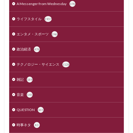
A Messenger from Wednesday
378
ライフスタイル
1937
エンタメ・スポーツ
246
政治経済
478
テクノロジー・サイエンス
1128
雑記
189
音楽
145
QUESTION
465
時事ネタ
83