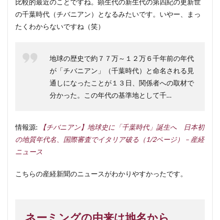
比較的最近のことですね。顕生代の新生代の第四紀の更新世
の千葉時代（チバニアン）となるみたいです。いやー、まっ
たくわからないですね（笑）
地球の歴史で約７７万～１２万６千年前の年代
が「チバニアン」（千葉時代）と命名される見
通しになったことが１３日、関係者への取材で
分かった。この年代の基準地として千…
情報源:
【チバニアン】地球史に「千葉時代」誕生へ 日本初
の地質年代名、国際審査でイタリア破る（1/2ページ） – 産経
ニュース
こちらの産経新聞のニュースがわかりやすかったです。
ネーミングの由来は地名から