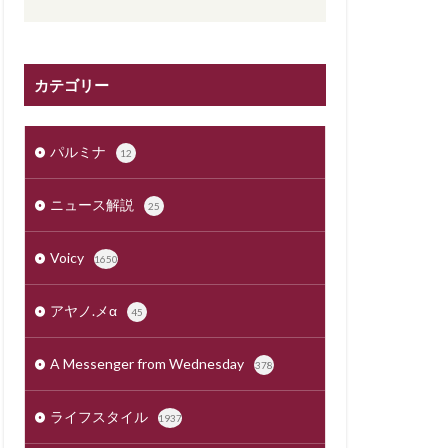
カテゴリー
パルミナ
12
ニュース解説
25
Voicy
1650
アヤノ.メα
45
A Messenger from Wednesday
378
ライフスタイル
1937