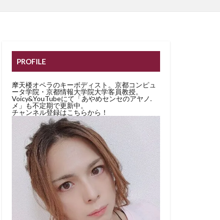
PROFILE
摩天楼オペラのキーボディスト。京都コンピュ
ータ学院・京都情報大学院大学客員教授。
Voicy&YouTubeにて「あやめセンセのアヤノ.
メ」も不定期で更新中。
チャンネル登録はこちらから！