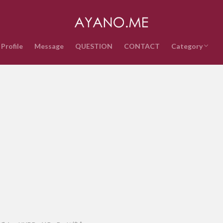
Profile
Message
QUESTION
CONTACT
Category
音楽
インターネッ
テクノロジー
ライフスタイ
政治経済
時事ネタ
エンタメ・ス
雑記
QUESTION