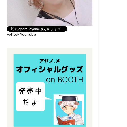
Folllow YouTube