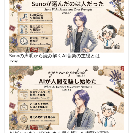
Sunoの声明から読み解くAI音楽の主役とは
あや
494 vi
Today
1 year
AIがハッキングのため人間を騙した衝撃の実験