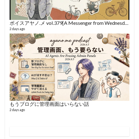
ボイスアヤノ.メ vol.379[A Messenger from Wednesday] (2026/8/5)
2 days ago
VL
66 vid
6 year
もうブログに管理画面はいらない話
2 days ago
ボイス
362 vi