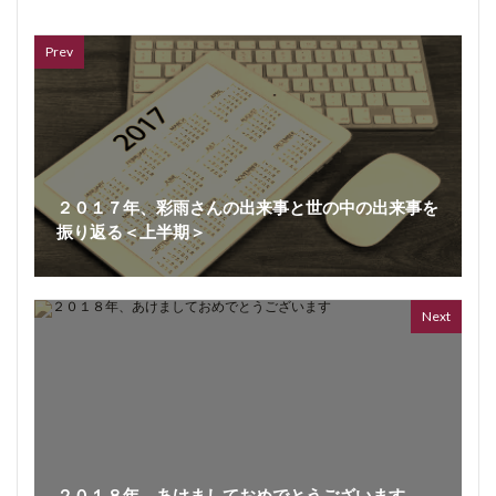
7 year
Prev
２０１７年、彩雨さんの出来事と世の中の出来事を
振り返る＜上半期＞
Next
２０１８年、あけましておめでとうございます