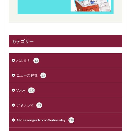
カテゴリー
パルミナ
12
ニュース解説
25
Voicy
1650
アヤノ.メα
45
A Messenger from Wednesday
378