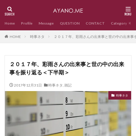
Home
Profile
Message
QUESTION
CONTACT
Category
HOME
時事ネタ
２０１７年、彩雨さんの出来事と世の中の出来事
２０１７年、彩雨さんの出来事と世の中の出来
事を振り返る＜下半期＞
2017年12月31日
時事ネタ
,
雑記
時事ネタ