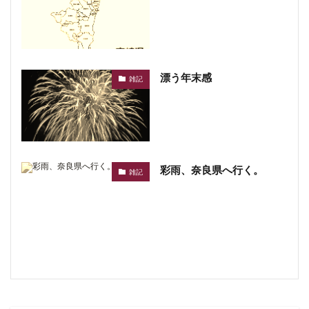
漂う年末感
雑記
彩雨、奈良県へ行く。
雑記