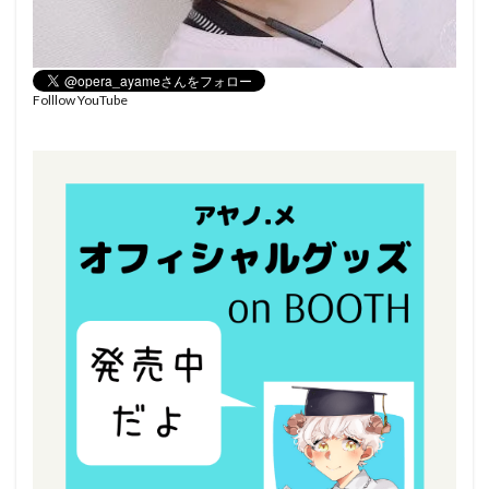
Folllow YouTube