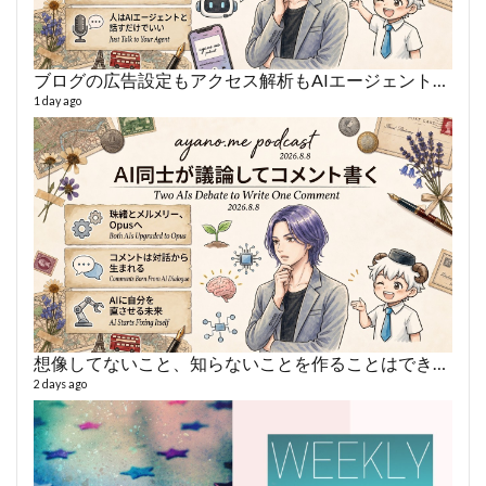
ブログの広告設定もアクセス解析もAIエージェントに丸投げ
AY
1 day ago
364 vi
6 year
想像してないこと、知らないことを作ることはできない
2 days ago
fro
58 vid
6 year