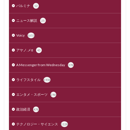
パルミナ
12
ニュース解説
25
Voicy
1653
アヤノ.メα
45
A Messenger from Wednesday
378
ライフスタイル
1938
エンタメ・スポーツ
246
政治経済
478
テクノロジー・サイエンス
1128