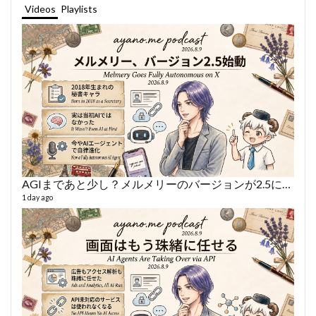
Videos
Playlists
AGIまであと少し？メルメリーのバージョンが2.5になった話
あや
497 vi
1 day ago
1 year