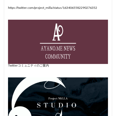
https://twitter.com/project_milla/status/1634065582290276352
Twitterコミュニティのご案内