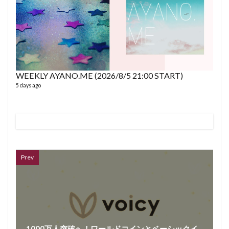
WEEKLY AYANO.ME (2026/8/5 21:00 START)
5 days ago
VL
66 vid
6 year
Prev
1000万人突破へ！ワールドコインとベーシックイ