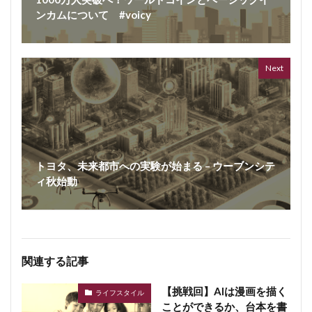
ンカムについて #voicy
ボイス
362 vi
7 year
Next
トヨタ、未来都市への実験が始まる – ウーブンシテ
ィ秋始動
関連する記事
【挑戦回】AIは漫画を描く
ライフスタイル
ことができるか、台本を書