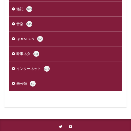
雑記
189
音楽
145
QUESTION
465
時事ネタ
83
インターネット
601
未分類
53