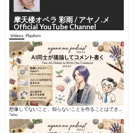
摩天楼オペラ 彩雨 / アヤノ.メ
Official YouTube Channel
Videos
Playlists
想像してないこと、知らないことを作ることはできない
あや
495 vi
Today
1 year