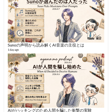
Sunoの声明から読み解くAI音楽の主役とは
AY
1 day ago
364 vi
6 year
AIがハッキングのため人間を騙した衝撃の実験