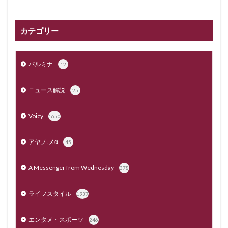
カテゴリー
パルミナ
12
ニュース解説
25
Voicy
1650
アヤノ.メα
45
A Messenger from Wednesday
378
ライフスタイル
1937
エンタメ・スポーツ
246