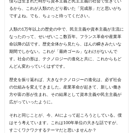
僕らは生まれた時から資本主義と民主主義の社会で生きてい
るから、これが人類のたどり着いた「完成形」だと思いがち
ですよね。でも、ちょっと待ってください。
人類の1万年以上の歴史の中で、民主主義や資本主義が主流に
なったのって、せいぜいここ数百年。フランス革命や産業革
命以降の話です。歴史全体から見たら、ほんの瞬きみたいな
期間でしかない。これが「最終ゴール」なわけがないんで
す。社会の形は、テクノロジーの進化と共に、これからもど
んどん変わっていくはずです。
歴史を振り返れば、大きなテクノロジーの進化は、必ず社会
の仕組みを変えてきました。産業革命が起きて、新しい働き
方や富の形が生まれ、その結果として資本主義や民主主義が
広がっていったように。
それと同じことが、今、AIによって起ころうとしている。僕
はそう考えています。これは100年単位の大きな話ですが、
すごくワクワクするテーマだと思いませんか？