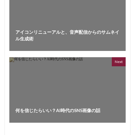
アイコンリニューアルと、音声配信からのサムネイ
ル生成術
ボイス
362 vi
7 year
Next
何を信じたらいい？AI時代のSNS画像の話