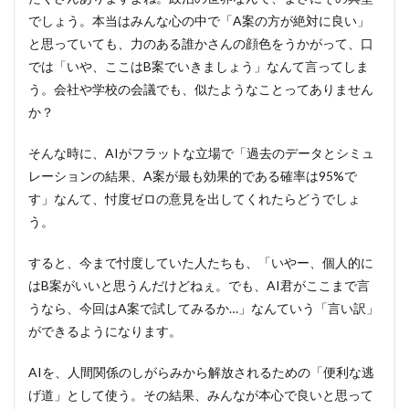
でしょう。本当はみんな心の中で「A案の方が絶対に良い」
と思っていても、力のある誰かさんの顔色をうかがって、口
では「いや、ここはB案でいきましょう」なんて言ってしま
う。会社や学校の会議でも、似たようなことってありません
か？
そんな時に、AIがフラットな立場で「過去のデータとシミュ
レーションの結果、A案が最も効果的である確率は95%で
す」なんて、忖度ゼロの意見を出してくれたらどうでしょ
う。
すると、今まで忖度していた人たちも、「いやー、個人的に
はB案がいいと思うんだけどねぇ。でも、AI君がここまで言
うなら、今回はA案で試してみるか…」なんていう「言い訳」
ができるようになります。
AIを、人間関係のしがらみから解放されるための「便利な逃
げ道」として使う。その結果、みんなが本心で良いと思って