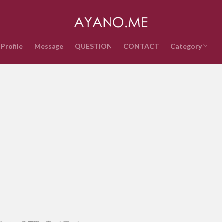
Profile
Message
QUESTION
CONTACT
Category
音楽
インターネッ
テクノロジー
ライフスタイ
政治経済
時事ネタ
エンタメ・ス
雑記
QUESTION