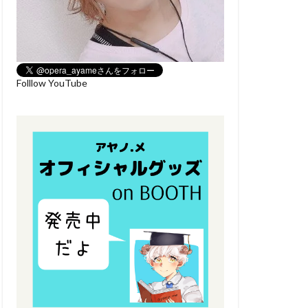
Folllow YouTube