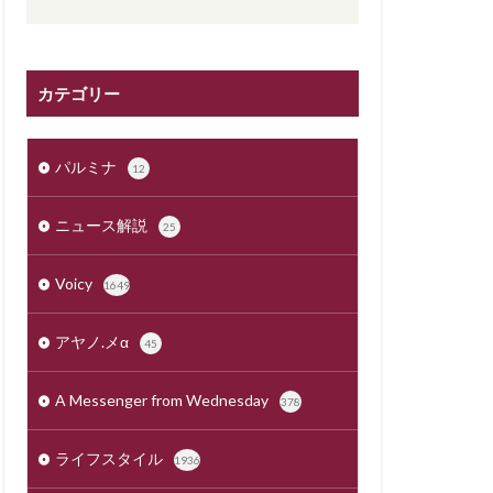
カテゴリー
パルミナ
12
ニュース解説
25
Voicy
1649
アヤノ.メα
45
A Messenger from Wednesday
378
ライフスタイル
1936