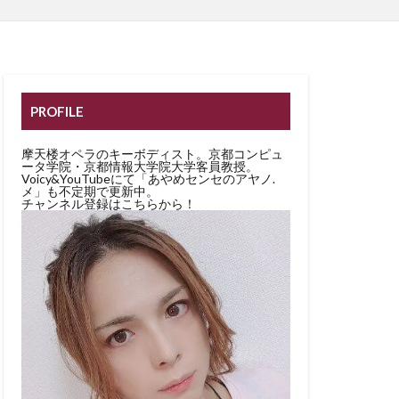
PROFILE
摩天楼オペラのキーボディスト。京都コンピュ
ータ学院・京都情報大学院大学客員教授。
Voicy&YouTubeにて「あやめセンセのアヤノ.
メ」も不定期で更新中。
チャンネル登録はこちらから！