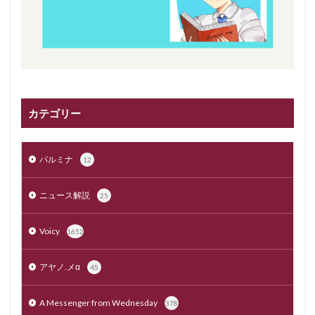
カテゴリー
パルミナ
12
ニュース解説
25
Voicy
1652
アヤノ.メα
45
A Messenger from Wednesday
378