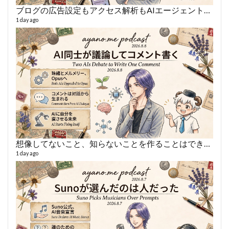
ブログの広告設定もアクセス解析もAIエージェントに丸投げ
あや
497 vi
1 day ago
1 year
想像してないこと、知らないことを作ることはできない
AY
1 day ago
364 vi
6 year