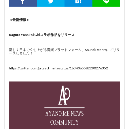
＜最新情報＞
Kagura Yosakoi Girlコラボ作品をリリース
新しく日本で立ち上がる音楽プラットフォーム、Sound Desertにてリリ
ースしました！
https://twitter.com/project_milla/status/1634065582290276352