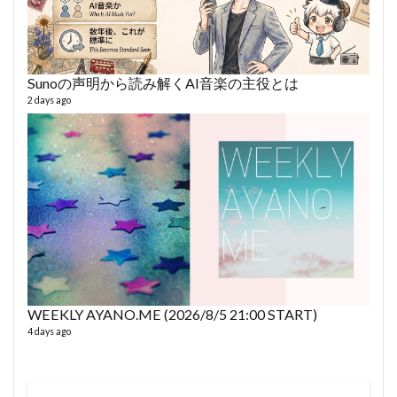
Sunoの声明から読み解くAI音楽の主役とは
2 days ago
fro
58 vid
6 year
WEEKLY AYANO.ME (2026/8/5 21:00 START)
4 days ago
VL