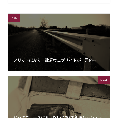
66 vid
6 year
Prev
メリットばかり！政府ウェブサイトが一元化へ
ボイス
362 vi
7 year
Next
ビッグニュースはもうない？2020年キャッシュレ