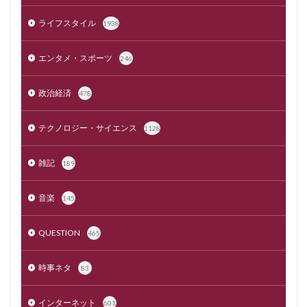
ライフスタイル
1938
エンタメ・スポーツ
246
政治経済
478
テクノロジー・サイエンス
1128
雑記
189
音楽
145
QUESTION
465
時事ネタ
83
インターネット
601