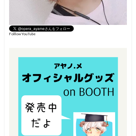
Folllow YouTube