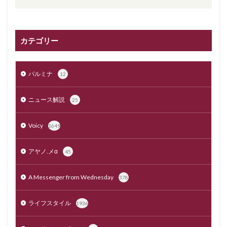
カテゴリー
パルミナ
12
ニュース解説
25
Voicy
1649
アヤノ.メα
45
A Messenger from Wednesday
378
ライフスタイル
1936