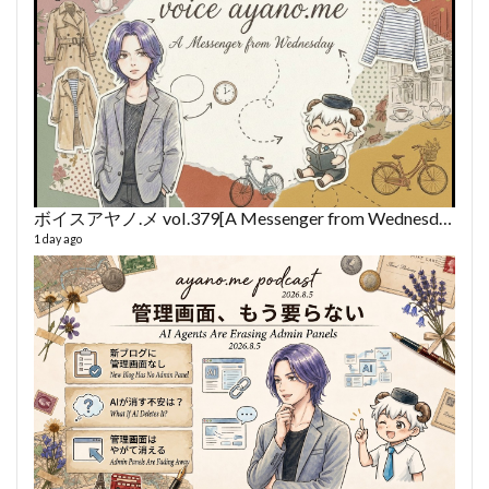
ボイスアヤノ.メ vol.379[A Messenger from Wednesday] (2026/8/5)
1 day ago
fro
58 vid
6 year