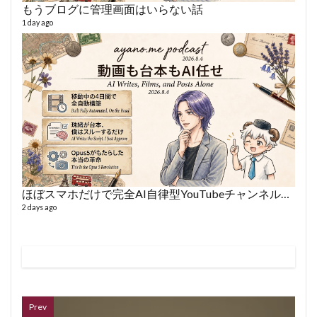
もうブログに管理画面はいらない話
1 day ago
VL
66 vid
6 year
ほぼスマホだけで完全AI自律型YouTubeチャンネルを作った話
2 days ago
ボイス
362 vi
7 year
Prev