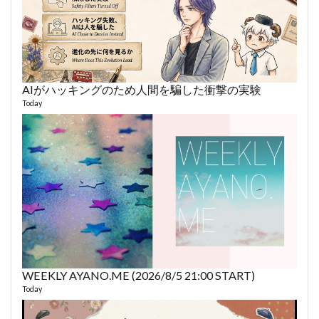
AIがハッキングのため人間を騙した衝撃の実験
あや
493 vi
Today
1 year
WEEKLY AYANO.ME (2026/8/5 21:00 START)
AY
Today
364 vi
6 year