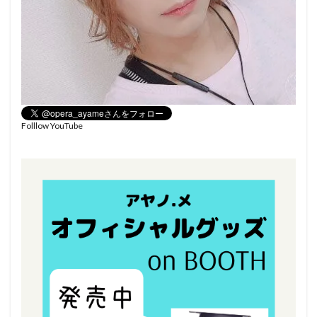
Folllow YouTube