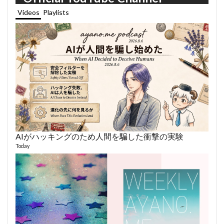
Videos
Playlists
AIがハッキングのため人間を騙した衝撃の実験
あや
493 vi
Today
1 year