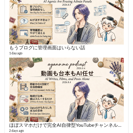
6 year
もうブログに管理画面はいらない話
1 day ago
VL
66 vid
6 year
ほぼスマホだけで完全AI自律型YouTubeチャンネルを作った話
2 days ago