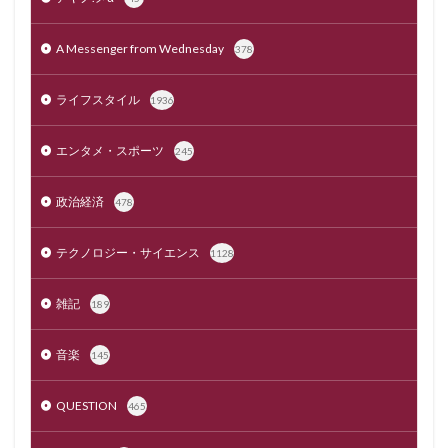
A Messenger from Wednesday
378
ライフスタイル
1936
エンタメ・スポーツ
245
政治経済
478
テクノロジー・サイエンス
1128
雑記
189
音楽
145
QUESTION
465