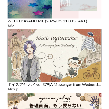
WEEKLY AYANO.ME (2026/8/5 21:00 START)
AY
Today
364 vi
6 year
ボイスアヤノ.メ vol.379[A Messenger from Wednesday] (2026/8/5)
1 day ago
fro
58 vid