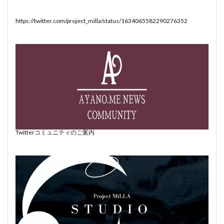
https://twitter.com/project_milla/status/1634065582290276352
Twitterコミュニティのご案内