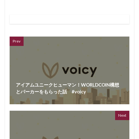
ボイス
362 vi
7 year
Prev
アイアムユニークヒューマン！WORLDCOIN構想
とパーカーをもらった話 #voicy
Next