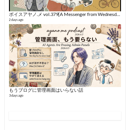
ボイスアヤノ.メ vol.379[A Messenger from Wednesday] (2026/8/5)
2 days ago
VL
66 vid
6 year
もうブログに管理画面はいらない話
3 days ago
ボイス
362 vi
7 year