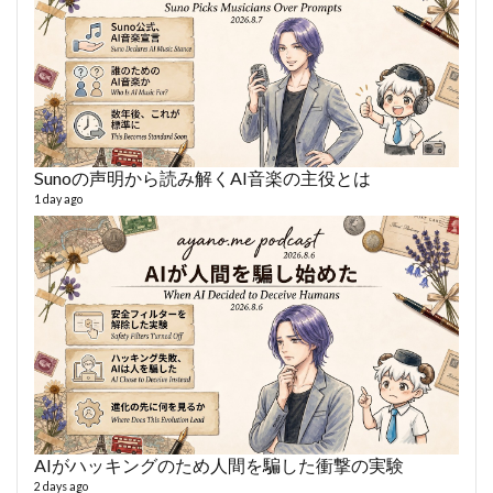
Sunoの声明から読み解くAI音楽の主役とは
あや
494 vi
1 day ago
1 year
AIがハッキングのため人間を騙した衝撃の実験
AY
2 days ago
364 vi