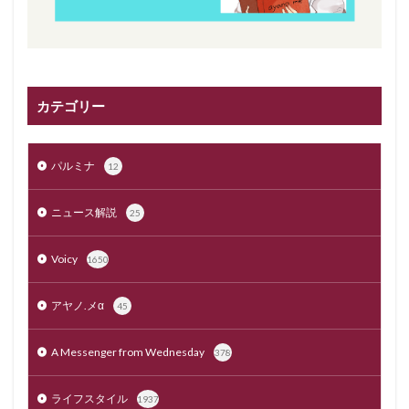
カテゴリー
パルミナ
12
ニュース解説
25
Voicy
1650
アヤノ.メα
45
A Messenger from Wednesday
378
ライフスタイル
1937