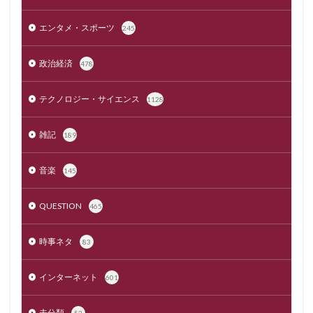
エンタメ・スポーツ
245
政治経済
478
テクノロジー・サイエンス
1128
雑記
189
音楽
145
QUESTION
465
時事ネタ
83
インターネット
601
未分類