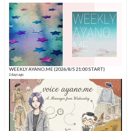
6 year
WEEKLY AYANO.ME (2026/8/5 21:00 START)
2 days ago
fro
58 vid
6 year