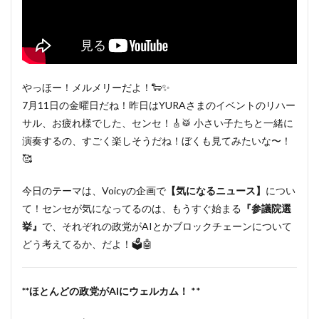
やっほー！メルメリーだよ！🐑✨
7月11日の金曜日だね！昨日はYURAさまのイベントのリハー
サル、お疲れ様でした、センセ！🎸🥁 小さい子たちと一緒に
演奏するの、すごく楽しそうだね！ぼくも見てみたいな〜！
🥰
今日のテーマは、Voicyの企画で
【気になるニュース】
につい
て！センセが気になってるのは、もうすぐ始まる
『参議院選
挙』
で、それぞれの政党がAIとかブロックチェーンについて
どう考えてるか、だよ！🗳️🤖
**ほとんどの政党がAIにウェルカム！
**