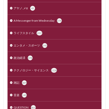
アヤノ.メα
45
A Messenger from Wednesday
378
ライフスタイル
1937
エンタメ・スポーツ
245
政治経済
478
テクノロジー・サイエンス
1128
雑記
189
音楽
145
QUESTION
465