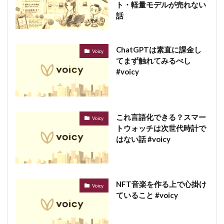
ト・軽量モデルが売れない
話
ChatGPTは素直に課金し
Voicy
てまず触れてみるべし
#voicy
これ言語化できる？スマー
Voicy
トウォッチは次世代時計で
はない話 #voicy
NFT音楽を作る上で心掛け
Voicy
ていること #voicy