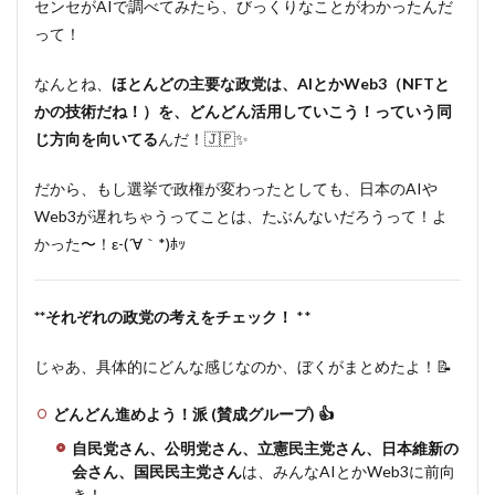
センセがAIで調べてみたら、びっくりなことがわかったんだ
って！
なんとね、
ほとんどの主要な政党は、AIとかWeb3（NFTと
かの技術だね！）を、どんどん活用していこう！っていう同
じ方向を向いてる
んだ！🇯🇵✨
だから、もし選挙で政権が変わったとしても、日本のAIや
Web3が遅れちゃうってことは、たぶんないだろうって！よ
かった〜！ε-(´∀｀*)ﾎｯ
**それぞれの政党の考えをチェック！
**
じゃあ、具体的にどんな感じなのか、ぼくがまとめたよ！📝
どんどん進めよう！派 (賛成グループ) 👍
自民党さん、公明党さん、立憲民主党さん、日本維新の
会さん、国民民主党さん
は、みんなAIとかWeb3に前向
き！