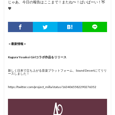
じゃあ、今日の報告はここまで！またね〜！ばいばーい！👋
💖
＜最新情報＞
Kagura Yosakoi Girlコラボ作品をリリース
新しく日本で立ち上がる音楽プラットフォーム、Sound Desertにてリリ
ースしました！
https://twitter.com/project_milla/status/1634065582290276352