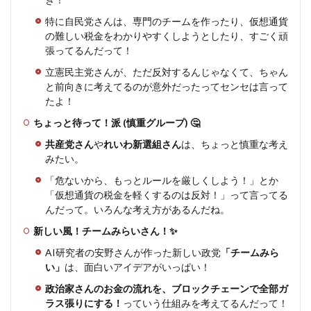
特に自民党さんは、専門のチームを作ったり、仮想通貨
の難しい税金をわかりやすくしようとしたり、すごく頑
張ってるんだって！
立憲民主党さんが、ただ反対するんじゃなくて、ちゃん
と前向きに考えてるのが意外だったってセンセは言って
たよ！
ちょっと待って！派 (慎重グループ) 🤔
共産党さん
や
れいわ新選組さん
は、ちょっと慎重な考え
みたい。
「危ないから、もっとルールを厳しくしよう！」とか
「仮想通貨の税金を軽くするのは反対！」って言ってる
んだって。いろんな考え方があるんだね。
新しい風！チームみらいさん！✨
AI研究者の安野さんが作った新しい政党
「チームみら
い」
は、面白いアイデアがいっぱい！
政治家さんのお金の流れを、ブロックチェーンで全部ガ
ラス張りにする！
っていう仕組みを考えてるんだって！