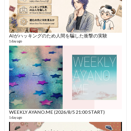
AIがハッキングのため人間を騙した衝撃の実験
あや
493 vi
1 day ago
1 year
WEEKLY AYANO.ME (2026/8/5 21:00 START)
AY
1 day ago
364 vi
6 year