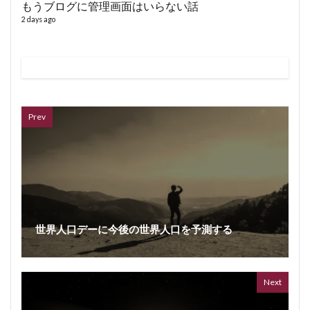
もうブログに管理画面はいらない話
2 days ago
VL
66 vid
6 year
Prev
世界人口デーに今後の世界人口を予測する
ボイス
362 vi
7 year
Next