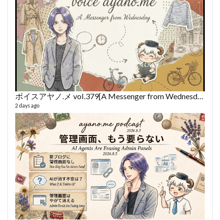
ボイスアヤノ.メ vol.379[A Messenger from Wednesday] (2026/8/5)
2 days ago
fro
58 vid
6 year