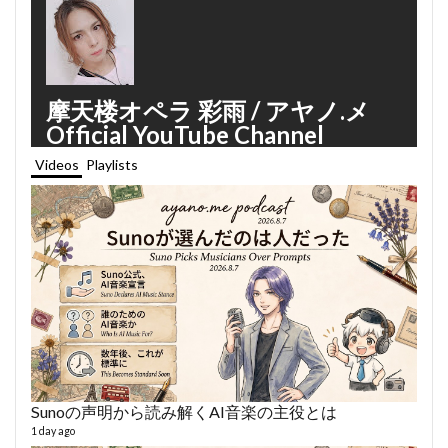
摩天楼オペラ 彩雨 / アヤノ.メ
Official YouTube Channel
Videos
Playlists
Sunoの声明から読み解くAI音楽の主役とは
あや
494 vi
1 day ago
1 year