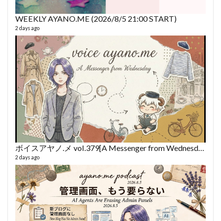
WEEKLY AYANO.ME (2026/8/5 21:00 START)
2 days ago
fro
58 vid
6 year
ボイスアヤノ.メ vol.379[A Messenger from Wednesday] (2026/8/5)
2 days ago
VL
66 vid
6 year