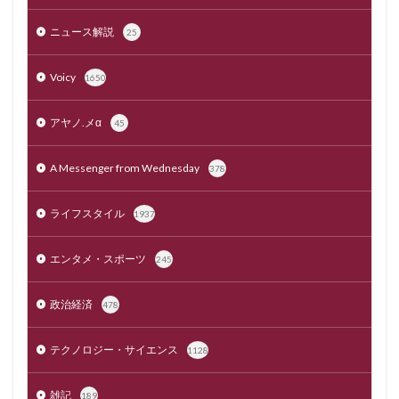
ニュース解説
25
Voicy
1650
アヤノ.メα
45
A Messenger from Wednesday
378
ライフスタイル
1937
エンタメ・スポーツ
245
政治経済
478
テクノロジー・サイエンス
1128
雑記
189