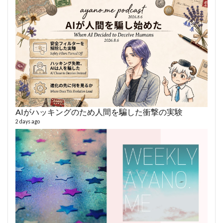
AIがハッキングのため人間を騙した衝撃の実験
AY
2 days ago
364 vi
6 year