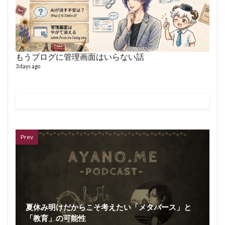
もうブログに管理画面はいらない話
3 days ago
ボイス
362 vi
7 year
Prev
夏休み明けだからこそ考えたい「メタバース」と
「教育」の可能性