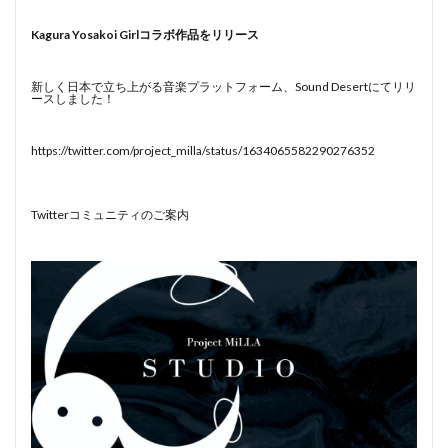
Kagura Yosakoi Girlコラボ作品をリリース
新しく日本で立ち上がる音楽プラットフォーム、Sound Desertにてリリ
ースしました！
https://twitter.com/project_milla/status/1634065582290276352
Twitterコミュニティのご案内