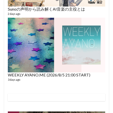
Sunoの声明から読み解くAI音楽の主役とは
AY
2 days ago
364 vi
6 year
WEEKLY AYANO.ME (2026/8/5 21:00 START)
3 days ago
fro
58 vid
6 year