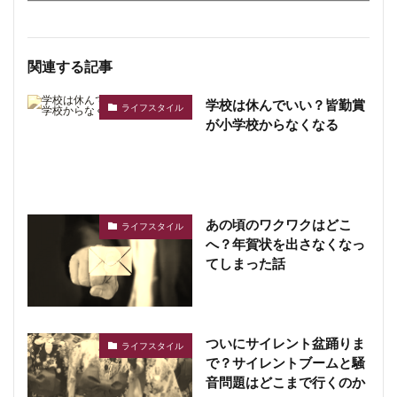
ボイス
362 vi
7 year
関連する記事
学校は休んでいい？皆勤賞
ライフスタイル
が小学校からなくなる
あの頃のワクワクはどこ
ライフスタイル
へ？年賀状を出さなくなっ
てしまった話
ついにサイレント盆踊りま
ライフスタイル
で？サイレントブームと騒
音問題はどこまで行くのか