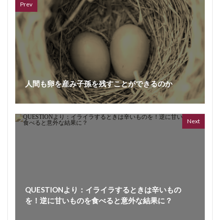
Prev
人間も卵を産み子孫を残すことができるのか
VL
66 vid
6 year
Next
QUESTIONより：イライラするときは辛いもの
を！逆に甘いものを食べると意外な結果に？