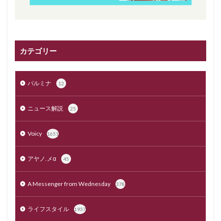
カテゴリー
パルミナ
12
ニュース解説
25
Voicy
1651
アヤノ.メα
45
A Messenger from Wednesday
378
ライフスタイル
1937