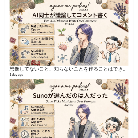
想像してないこと、知らないことを作ることはできない
あや
495 vi
1 day ago
1 year