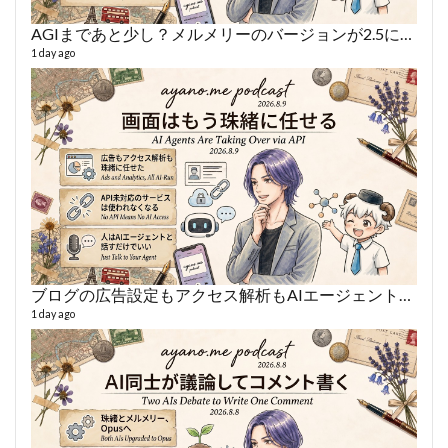
AGIまであと少し？メルメリーのバージョンが2.5になった話
あや
497 vi
1 day ago
1 year
ブログの広告設定もアクセス解析もAIエージェントに丸投げ
AY
1 day ago
364 vi
6 year