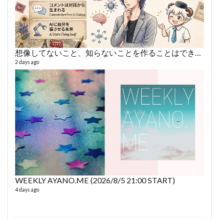
想像してないこと、知らないことを作ることはできない
2 days ago
fro
58 vid
6 year
WEEKLY AYANO.ME (2026/8/5 21:00 START)
4 days ago