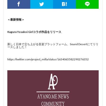
＜最新情報＞
Kagura Yosakoi Girlコラボ作品をリリース
新しく日本で立ち上がる音楽プラットフォーム、Sound Desertにてリリ
ースしました！
https://twitter.com/project_milla/status/1634065582290276352