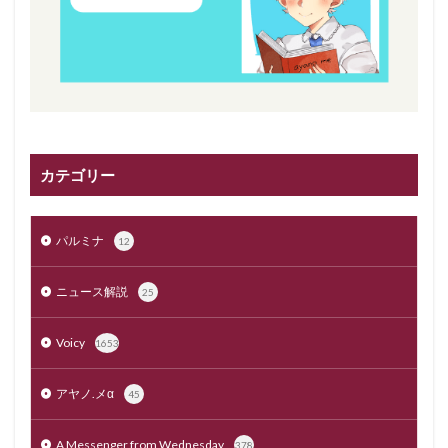
カテゴリー
パルミナ
12
ニュース解説
25
Voicy
1653
アヤノ.メα
45
A Messenger from Wednesday
378