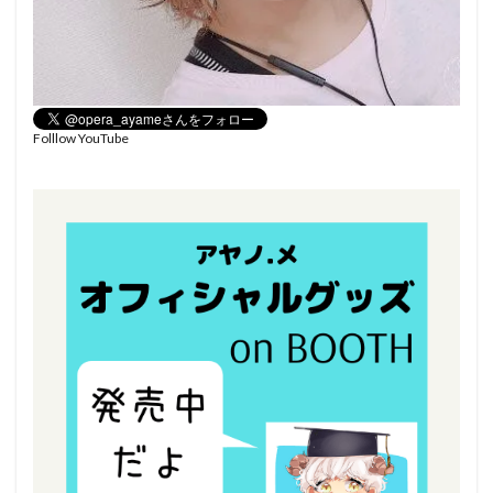
Folllow YouTube