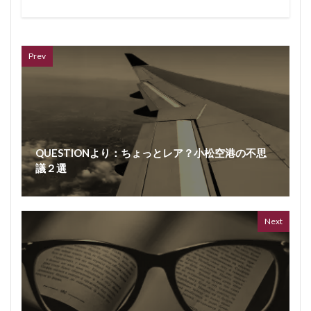
VL
66 vid
6 year
Prev
QUESTIONより：ちょっとレア？小松空港の不思
議２選
ボイス
362 vi
7 year
Next