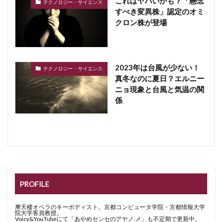
これはヤバいかも？「懸念
テクノロジー・サイエンス
すべき変異株」認定のオミ
クロン株が登場
2023年は台風が少ない！
テクノロジー・サイエンス
真冬なのに夏日？エルニー
ニョ現象と台風と気温の関
係
PROFILE
摩天楼オペラのキーボディスト。京都コンピュータ学院・京都情報大学
院大学客員教授。
Voicy&YouTubeにて「あやめセンセのアヤノ.メ」も不定期で更新中。