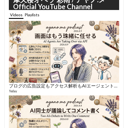
Official YouTube Channel
Videos
Playlists
ブログの広告設定もアクセス解析もAIエージェントに丸投げ
あや
496 vi
Today
1 year