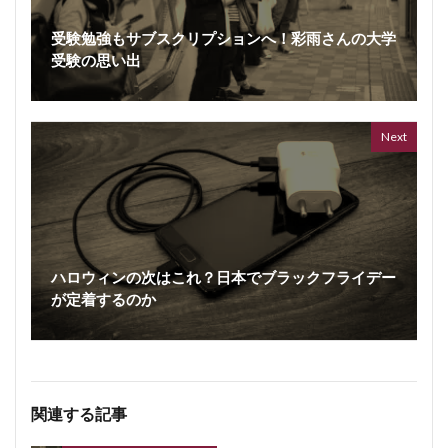
受験勉強もサブスクリプションへ！彩雨さんの大学
受験の思い出
ボイス
362 vi
7 year
Next
ハロウィンの次はこれ？日本でブラックフライデー
が定着するのか
関連する記事