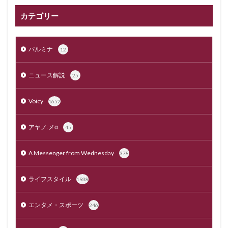
カテゴリー
パルミナ
12
ニュース解説
25
Voicy
1652
アヤノ.メα
45
A Messenger from Wednesday
378
ライフスタイル
1938
エンタメ・スポーツ
246