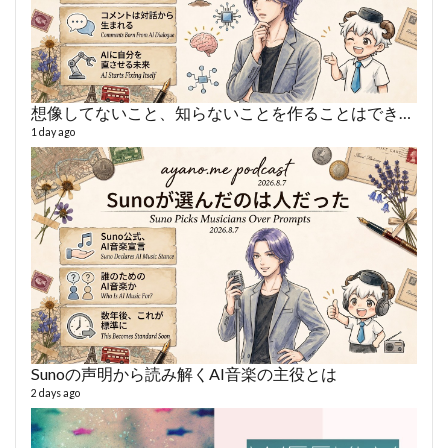
想像してないこと、知らないことを作ることはできない
AY
1 day ago
364 vi
6 year
Sunoの声明から読み解くAI音楽の主役とは
2 days ago