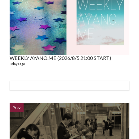
fro
58 vid
6 year
WEEKLY AYANO.ME (2026/8/5 21:00 START)
3 days ago
VL
66 vid
6 year
Prev