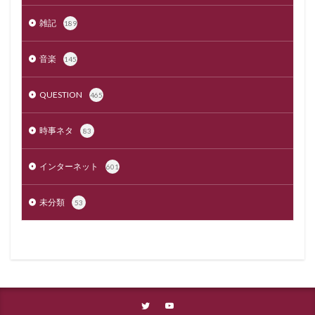
雑記
189
音楽
145
QUESTION
465
時事ネタ
83
インターネット
601
未分類
53