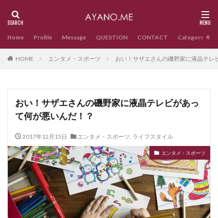
Home
Profile
Message
QUESTION
CONTACT
Category
HOME
エンタメ・スポーツ
おい！サザエさんの磯野家に液晶テレ
おい！サザエさんの磯野家に液晶テレビがあっ
て何が悪いんだ！？
2017年12月15日
エンタメ・スポーツ
,
ライフスタイル
エンタメ・スポーツ