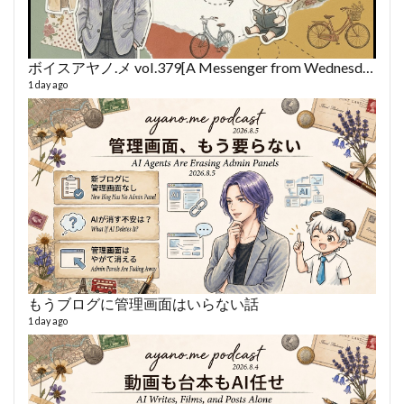
ボイスアヤノ.メ vol.379[A Messenger from Wednesday] (2026/8/5)
1 day ago
fro
58 vid
6 year
もうブログに管理画面はいらない話
1 day ago
VL
66 vid
6 year