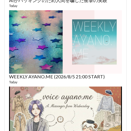
AIがハッキングのため人間を騙した衝撃の実験
あや
493 vi
Today
1 year
WEEKLY AYANO.ME (2026/8/5 21:00 START)
AY
Today
364 vi
6 year