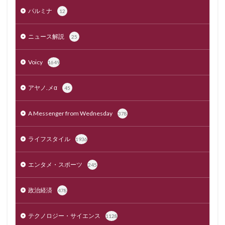
パルミナ
12
ニュース解説
25
Voicy
1649
アヤノ.メα
45
A Messenger from Wednesday
378
ライフスタイル
1936
エンタメ・スポーツ
245
政治経済
478
テクノロジー・サイエンス
1128