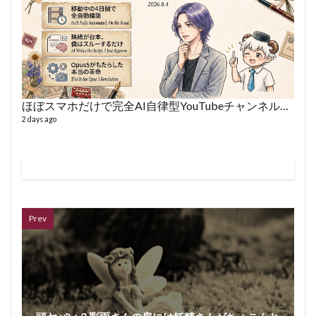
ほぼスマホだけで完全AI自律型YouTubeチャンネルを作った話
2 days ago
ボイス
362 vi
7 year
Prev