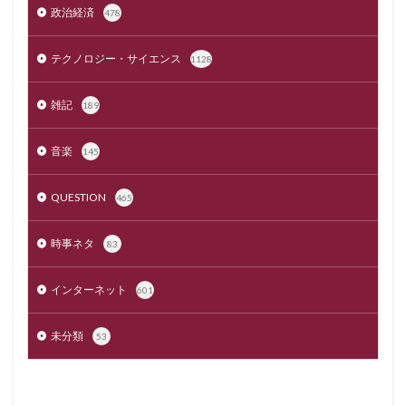
政治経済
478
テクノロジー・サイエンス
1128
雑記
189
音楽
145
QUESTION
465
時事ネタ
83
インターネット
601
未分類
53