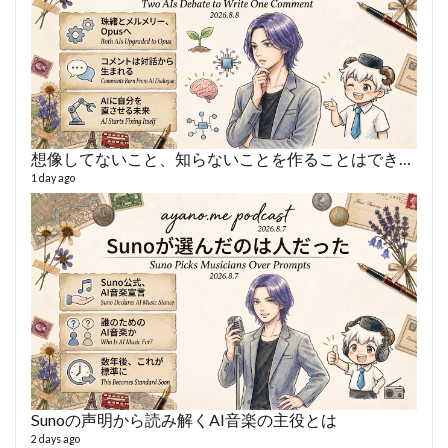
想像してないこと、知らないことを作ることはできない
あや
495 vi
1 day ago
1 year
Sunoの声明から読み解くAI音楽の主役とは
AY
2 days ago
364 vi