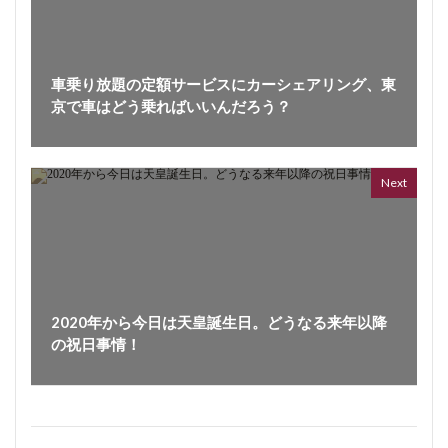
車乗り放題の定額サービスにカーシェアリング、東
京で車はどう乗ればいいんだろう？
VL
66 vid
6 year
Next
2020年から今日は天皇誕生日。どうなる来年以降
の祝日事情！
ボイス
362 vi
7 year