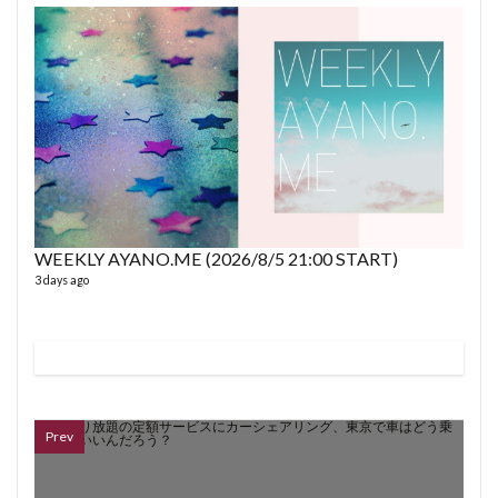
6 year
WEEKLY AYANO.ME (2026/8/5 21:00 START)
3 days ago
fro
58 vid
6 year
Prev