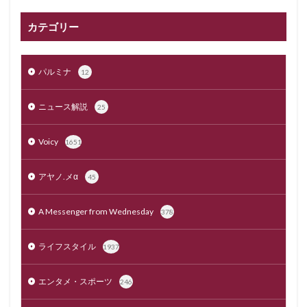
カテゴリー
パルミナ
12
ニュース解説
25
Voicy
1651
アヤノ.メα
45
A Messenger from Wednesday
378
ライフスタイル
1937
エンタメ・スポーツ
246