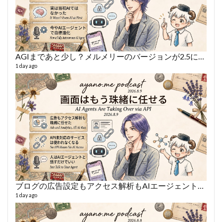
AGIまであと少し？メルメリーのバージョンが2.5になった話
あや
497 vi
1 day ago
1 year
ブログの広告設定もアクセス解析もAIエージェントに丸投げ
AY
1 day ago
364 vi
6 year