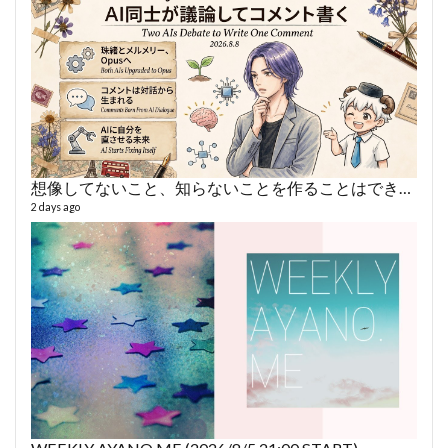
想像してないこと、知らないことを作ることはできない
2 days ago
fro
58 vid
6 year