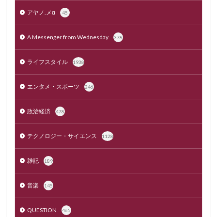
アヤノ.メα
45
A Messenger from Wednesday
378
ライフスタイル
1938
エンタメ・スポーツ
246
政治経済
478
テクノロジー・サイエンス
1128
雑記
189
音楽
145
QUESTION
465