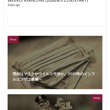
WEEKLY AYANO.ME (2026/8/5 21:00 START)
4 days ago
VL
66 vid
6 year
Prev
理由はマスクかウイルス干渉か、2020年のインフ
ルエンザは激減へ
ボイス
362 vi
7 year
Next