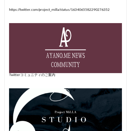
https://twitter.com/project_milla/status/1634065582290276352
Twitterコミュニティのご案内