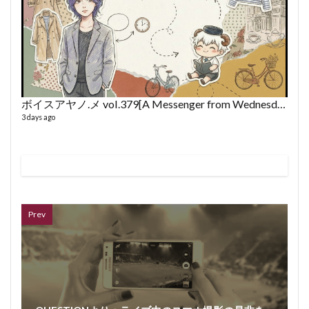
ボイスアヤノ.メ vol.379[A Messenger from Wednesday] (2026/8/5)
3 days ago
VL
66 vid
6 year
Prev