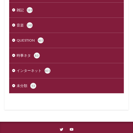
雑記
189
音楽
145
QUESTION
465
時事ネタ
83
インターネット
601
未分類
53