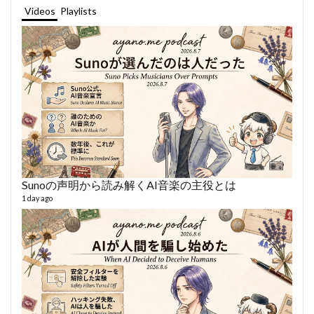
Videos
Playlists
Sunoの声明から読み解くAI音楽の主役とは
あや
494 vi
1 day ago
1 year