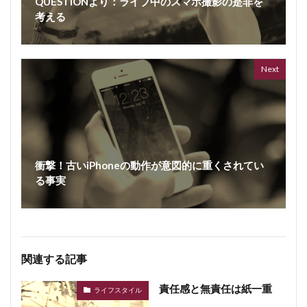
QUESTIONより：ライブ中のスマホ撮影の是非を
考える
ボイス
362 vi
7 year
Next
衝撃！古いiPhoneの動作が意図的に重くされてい
る事実
関連する記事
責任感と無責任は紙一重
ライフスタイル