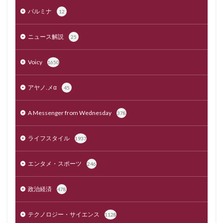
パルミナ
12
ニュース解説
25
Voicy
1650
アヤノ.メα
45
A Messenger from Wednesday
378
ライフスタイル
1937
エンタメ・スポーツ
246
政治経済
478
テクノロジー・サイエンス
1128