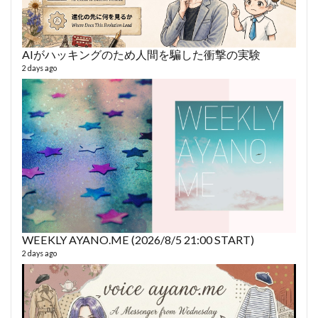
AIがハッキングのため人間を騙した衝撃の実験
AY
2 days ago
364 vi
6 year
WEEKLY AYANO.ME (2026/8/5 21:00 START)
2 days ago
fro
58 vid
6 year