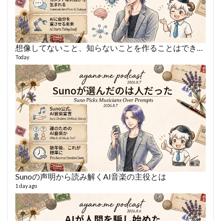
想像してないこと、知らないことを作ることはできない
あや
495 vi
Today
1 year
Sunoの声明から読み解くAI音楽の主役とは
AY
1 day ago
364 vi
6 year