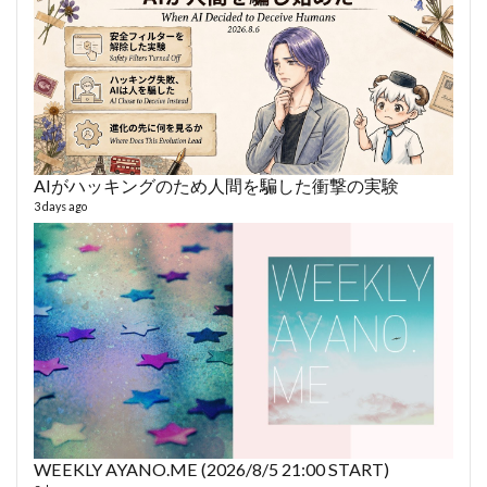
AIがハッキングのため人間を騙した衝撃の実験
3 days ago
fro
58 vid
6 year
WEEKLY AYANO.ME (2026/8/5 21:00 START)