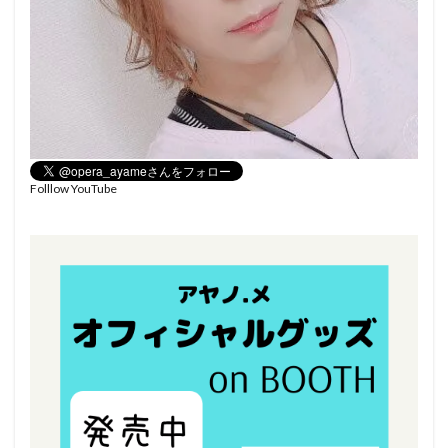
Folllow YouTube