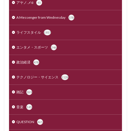
アヤノ.メα
45
A Messenger from Wednesday
378
ライフスタイル
1937
エンタメ・スポーツ
246
政治経済
478
テクノロジー・サイエンス
1128
雑記
189
音楽
145
QUESTION
465