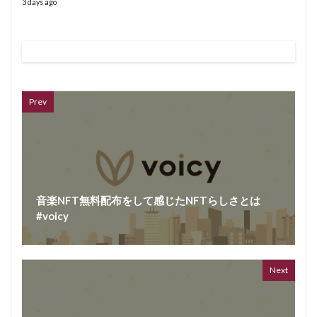
3 days ago
VL
66 vid
6 year
Prev
音楽NFT無料配布をして感じたNFTらしさとは
#voicy
ボイス
362 vi
7 year
Next