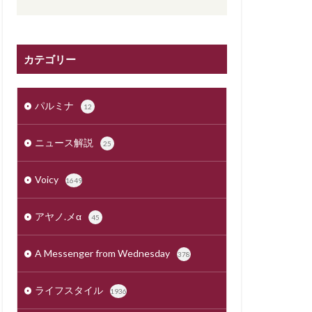
カテゴリー
パルミナ
12
ニュース解説
25
Voicy
1649
アヤノ.メα
45
A Messenger from Wednesday
378
ライフスタイル
1936