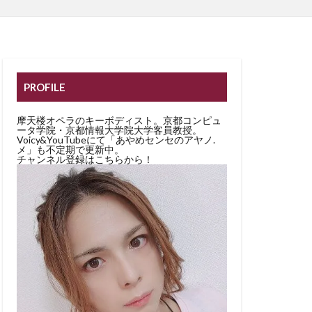
PROFILE
摩天楼オペラのキーボディスト。京都コンピュ
ータ学院・京都情報大学院大学客員教授。
Voicy&YouTubeにて「あやめセンセのアヤノ.
メ」も不定期で更新中。
チャンネル登録はこちらから！