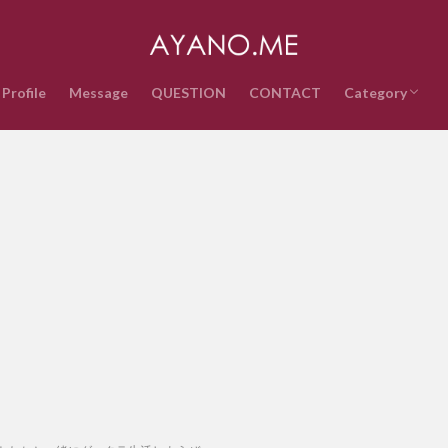
Profile
Message
QUESTION
CONTACT
Category
音楽
インターネッ
テクノロジー
ライフスタイ
政治経済
時事ネタ
エンタメ・ス
雑記
QUESTION