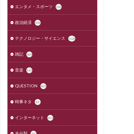
エンタメ・スポーツ
245
政治経済
478
テクノロジー・サイエンス
1128
雑記
189
音楽
145
QUESTION
465
時事ネタ
83
インターネット
601
未分類
53