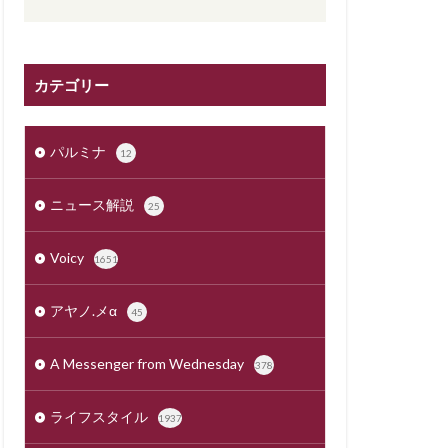
カテゴリー
パルミナ
12
ニュース解説
25
Voicy
1651
アヤノ.メα
45
A Messenger from Wednesday
378
ライフスタイル
1937