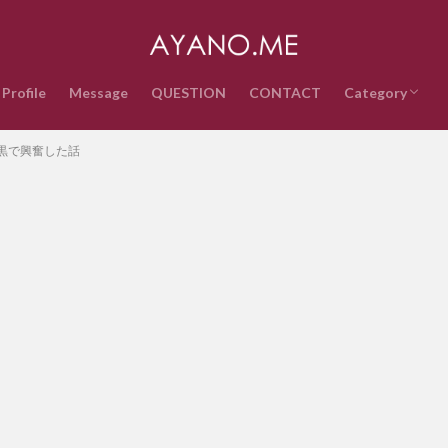
Profile
Message
QUESTION
CONTACT
Category
音楽
インターネッ
テクノロジー
ライフスタイ
政治経済
時事ネタ
エンタメ・ス
雑記
QUESTION
黒で興奮した話