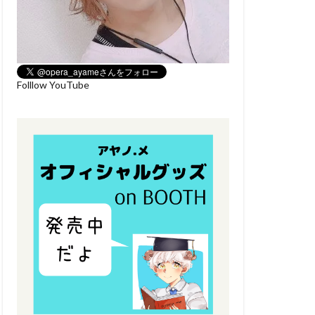
Folllow YouTube