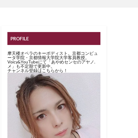
PROFILE
摩天楼オペラのキーボディスト。京都コンピュ
ータ学院・京都情報大学院大学客員教授。
Voicy&YouTubeにて「あやめセンセのアヤノ.
メ」も不定期で更新中。
チャンネル登録はこちらから！