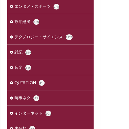
エンタメ・スポーツ
245
政治経済
478
テクノロジー・サイエンス
1128
雑記
189
音楽
145
QUESTION
465
時事ネタ
83
インターネット
601
未分類
53