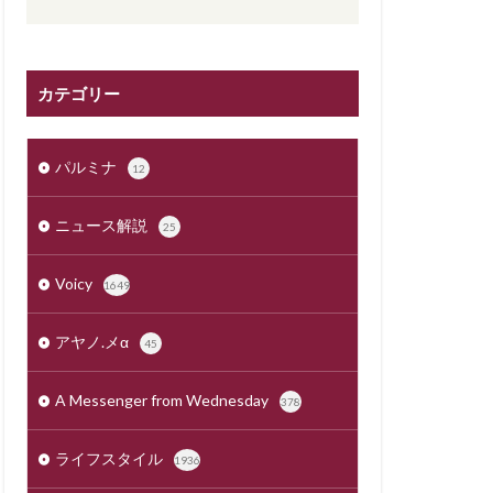
カテゴリー
パルミナ
12
ニュース解説
25
Voicy
1649
アヤノ.メα
45
A Messenger from Wednesday
378
ライフスタイル
1936