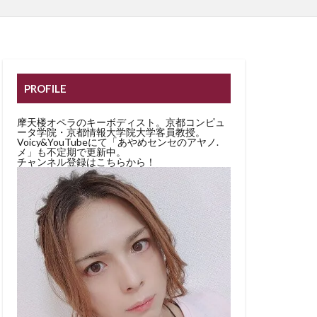
PROFILE
摩天楼オペラのキーボディスト。京都コンピュ
ータ学院・京都情報大学院大学客員教授。
Voicy&YouTubeにて「あやめセンセのアヤノ.
メ」も不定期で更新中。
チャンネル登録はこちらから！