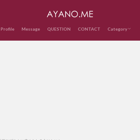
Profile
Message
QUESTION
CONTACT
Category
音楽
インターネッ
テクノロジー
ライフスタイ
政治経済
時事ネタ
エンタメ・ス
雑記
QUESTION