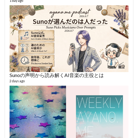
1 day ago
364 vi
6 year
Sunoの声明から読み解くAI音楽の主役とは
2 days ago
fro
58 vid
6 year