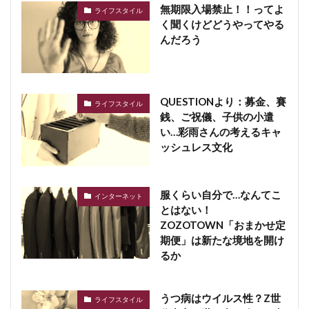
無期限入場禁止！！ってよ
ライフスタイル
く聞くけどどうやってやる
んだろう
QUESTIONより：募金、賽
ライフスタイル
銭、ご祝儀、子供の小遣
い…彩雨さんの考えるキャ
ッシュレス文化
服くらい自分で…なんてこ
インターネット
とはない！
ZOZOTOWN「おまかせ定
期便」は新たな境地を開け
るか
うつ病はウイルス性？Z世
ライフスタイル