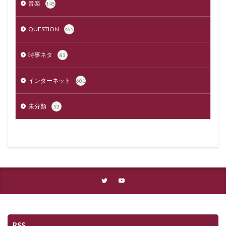
音楽
145
QUESTION
465
時事ネタ
83
インターネット
601
未分類
53
RSS