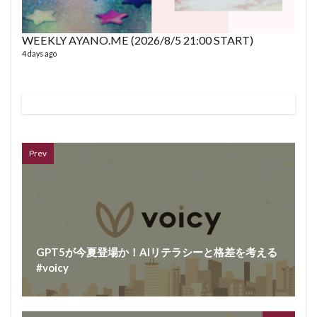
WEEKLY AYANO.ME (2026/8/5 21:00 START)
4 days ago
VL
66 vid
6 year
Prev
GPT5が今夏登場か！AIリテラシーと格差を考える
#voicy
ボイス
362 vi
7 year