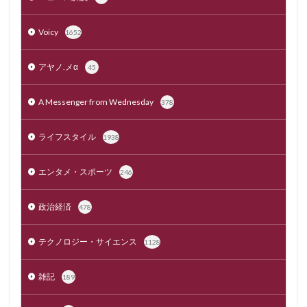
Voicy
1652
アヤノ.メα
45
A Messenger from Wednesday
378
ライフスタイル
1938
エンタメ・スポーツ
246
政治経済
478
テクノロジー・サイエンス
1128
雑記
189