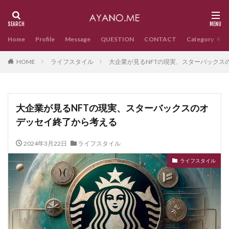
Home
Profile
Message
QUESTION
CONTACT
Category
HOME
ライフスタイル
大企業が見るNFTの現実、スターバックス
大企業が見るNFTの現実、スターバックスのオ
デッセイ終了から考える
2024年3月22日
ライフスタイル
ライフスタイル