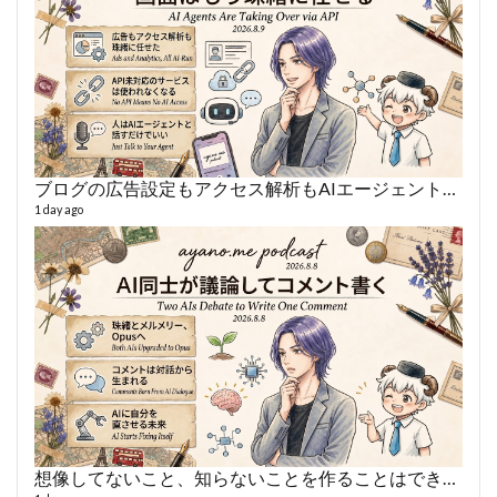
ブログの広告設定もアクセス解析もAIエージェントに丸投げ
あや
497 vi
1 day ago
1 year
想像してないこと、知らないことを作ることはできない
AY