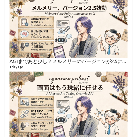
AGIまであと少し？メルメリーのバージョンが2.5になった話
あや
497 vi
1 day ago
1 year