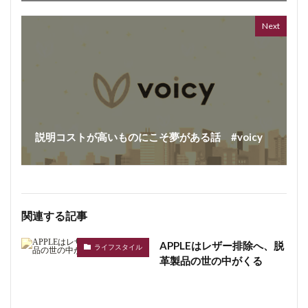
362 vi
7 year
Next
説明コストが高いものにこそ夢がある話 #voicy
関連する記事
APPLEはレザー排除へ、脱
ライフスタイル
革製品の世の中がくる