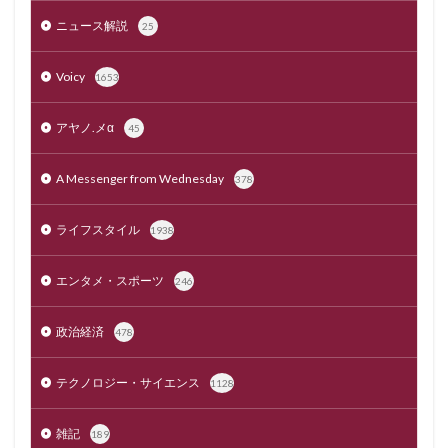
ニュース解説
25
Voicy
1653
アヤノ.メα
45
A Messenger from Wednesday
378
ライフスタイル
1938
エンタメ・スポーツ
246
政治経済
478
テクノロジー・サイエンス
1128
雑記
189