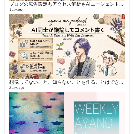
ブログの広告設定もアクセス解析もAIエージェントに丸投げ
AY
1 day ago
364 vi
6 year
想像してないこと、知らないことを作ることはできない
2 days ago
fro
58 vid
6 year