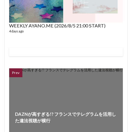
WEEKLY AYANO.ME (2026/8/5 21:00 START)
4 days ago
VL
66 vid
6 year
Prev
DAZNが高すぎる!? フランスでテレグラムを活用し
た違法視聴が横行
ボイス