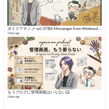
ボイスアヤノ.メ vol.379[A Messenger from Wednesday] (2026/8/5)
2 days ago
VL
66 vid
6 year
もうブログに管理画面はいらない話
2 days ago