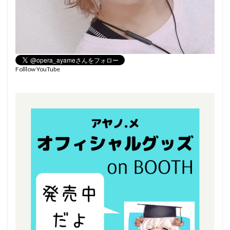
Folllow YouTube