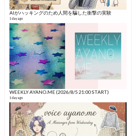
AIがハッキングのため人間を騙した衝撃の実験
AY
1 day ago
364 vi
6 year
WEEKLY AYANO.ME (2026/8/5 21:00 START)
1 day ago
fro
58 vid
6 year