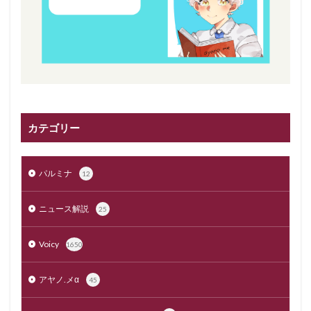
カテゴリー
パルミナ
12
ニュース解説
25
Voicy
1650
アヤノ.メα
45