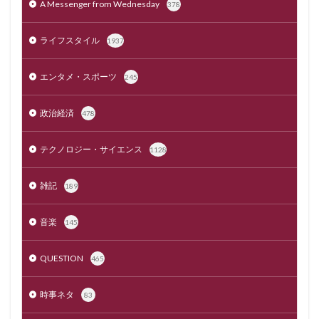
A Messenger from Wednesday
378
ライフスタイル
1937
エンタメ・スポーツ
245
政治経済
478
テクノロジー・サイエンス
1128
雑記
189
音楽
145
QUESTION
465
時事ネタ
83