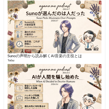
Sunoの声明から読み解くAI音楽の主役とは
あや
494 vi
Today
1 year