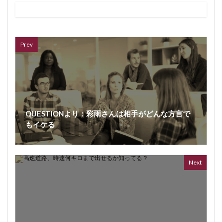
ボイス
362 vi
7 year
Prev
QUESTIONより：彩雨さんは相手がどんな方言で
もイケる
Next