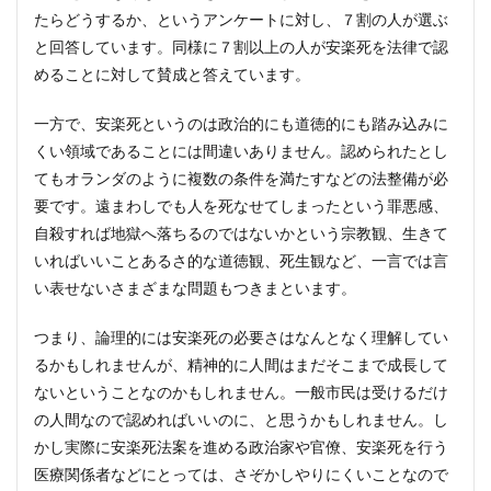
たらどうするか、というアンケートに対し、７割の人が選ぶ
と回答しています。同様に７割以上の人が安楽死を法律で認
めることに対して賛成と答えています。
一方で、安楽死というのは政治的にも道徳的にも踏み込みに
くい領域であることには間違いありません。認められたとし
てもオランダのように複数の条件を満たすなどの法整備が必
要です。遠まわしでも人を死なせてしまったという罪悪感、
自殺すれば地獄へ落ちるのではないかという宗教観、生きて
いればいいことあるさ的な道徳観、死生観など、一言では言
い表せないさまざまな問題もつきまといます。
つまり、論理的には安楽死の必要さはなんとなく理解してい
るかもしれませんが、精神的に人間はまだそこまで成長して
ないということなのかもしれません。一般市民は受けるだけ
の人間なので認めればいいのに、と思うかもしれません。し
かし実際に安楽死法案を進める政治家や官僚、安楽死を行う
医療関係者などにとっては、さぞかしやりにくいことなので