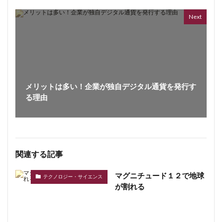
362 vi
7 year
Next
メリットは多い！企業が独自デジタル通貨を発行す
る理由
関連する記事
マグニチュード１２で地球
テクノロジー・サイエンス
が割れる