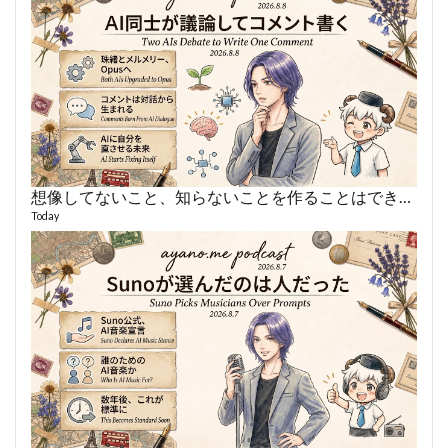
想像してないこと、知らないことを作ることはできない
あや
495 vi
Today
1 year