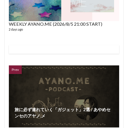
WEEKLY AYANO.ME (2026/8/5 21:00 START)
2 days ago
VL
66 vid
6 year
Prev
旅に必ず連れていく「ガジェット」2選 / あやめセ
ンセのアヤノ.メ
ボイス