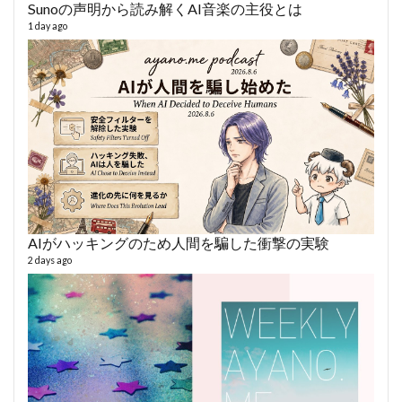
Sunoの声明から読み解くAI音楽の主役とは
AY
1 day ago
364 vi
6 year
AIがハッキングのため人間を騙した衝撃の実験
2 days ago
fro
58 vid
6 year