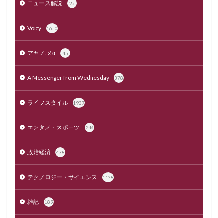
ニュース解説
25
Voicy
1650
アヤノ.メα
45
A Messenger from Wednesday
378
ライフスタイル
1937
エンタメ・スポーツ
246
政治経済
478
テクノロジー・サイエンス
1128
雑記
189