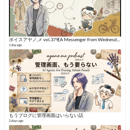
ボイスアヤノ.メ vol.379[A Messenger from Wednesday] (2026/8/5)
1 day ago
fro
58 vid
6 year
もうブログに管理画面はいらない話
2 days ago