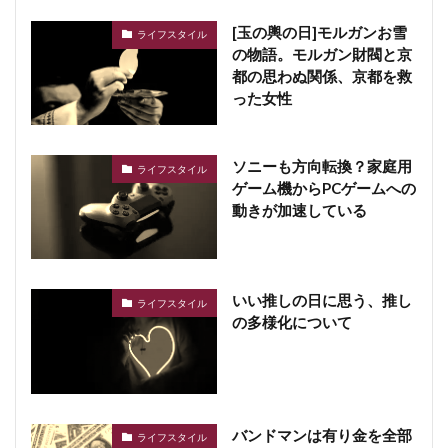
[玉の輿の日]モルガンお雪
ライフスタイル
の物語。モルガン財閥と京
都の思わぬ関係、京都を救
った女性
ソニーも方向転換？家庭用
ライフスタイル
ゲーム機からPCゲームへの
動きが加速している
いい推しの日に思う、推し
ライフスタイル
の多様化について
バンドマンは有り金を全部
ライフスタイル