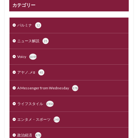
カテゴリー
パルミナ
12
ニュース解説
25
Voicy
1649
アヤノ.メα
45
A Messenger from Wednesday
378
ライフスタイル
1936
エンタメ・スポーツ
245
政治経済
478