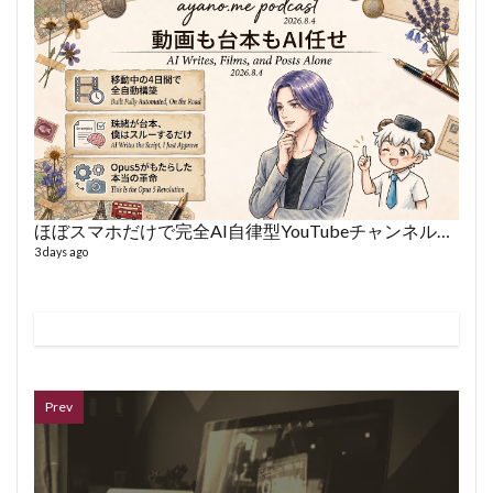
VL
66 vid
6 year
ほぼスマホだけで完全AI自律型YouTubeチャンネルを作った話
3 days ago
ボイス
362 vi
7 year
Prev