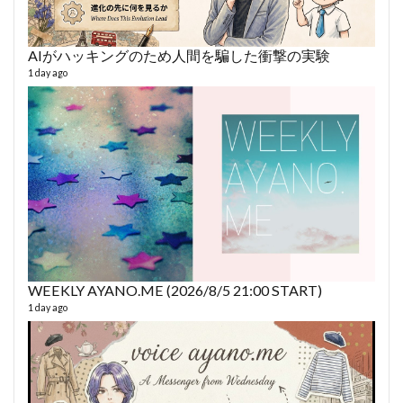
AIがハッキングのため人間を騙した衝撃の実験
あや
493 vi
1 day ago
1 year
WEEKLY AYANO.ME (2026/8/5 21:00 START)
AY
1 day ago
364 vi
6 year