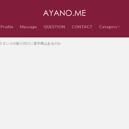
Profile
Message
QUESTION
CONTACT
Category
音楽
インターネッ
テクノロジー
ライフスタイ
政治経済
時事ネタ
エンタメ・ス
雑記
QUESTION
ラダンスの振り付けに著作権はあるのか