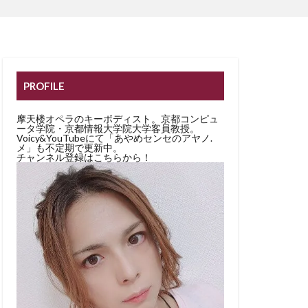
PROFILE
摩天楼オペラのキーボディスト。京都コンピュ
ータ学院・京都情報大学院大学客員教授。
Voicy&YouTubeにて「あやめセンセのアヤノ.
メ」も不定期で更新中。
チャンネル登録はこちらから！