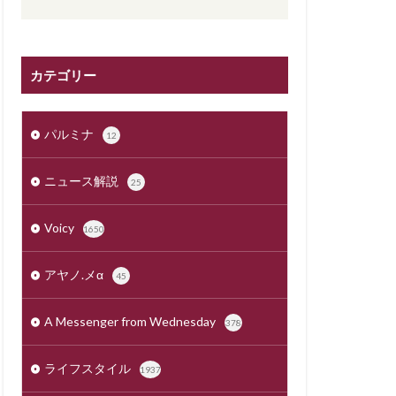
カテゴリー
パルミナ
12
ニュース解説
25
Voicy
1650
アヤノ.メα
45
A Messenger from Wednesday
378
ライフスタイル
1937