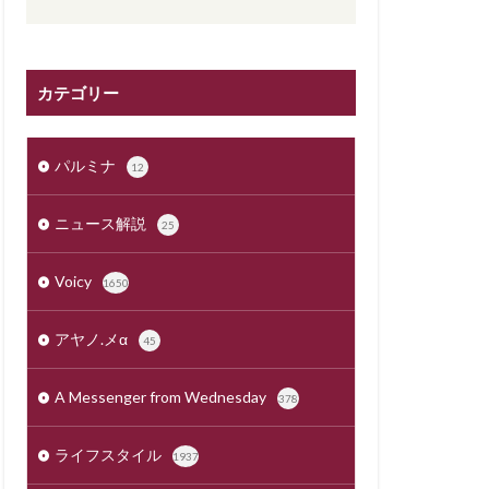
カテゴリー
パルミナ
12
ニュース解説
25
Voicy
1650
アヤノ.メα
45
A Messenger from Wednesday
378
ライフスタイル
1937