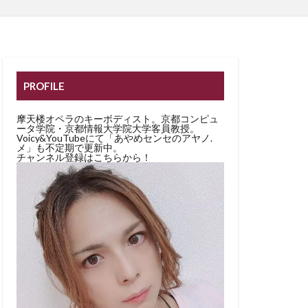
PROFILE
摩天楼オペラのキーボディスト。京都コンピュ
ータ学院・京都情報大学院大学客員教授。
Voicy&YouTubeにて「あやめセンセのアヤノ.
メ」も不定期で更新中。
チャンネル登録はこちらから！