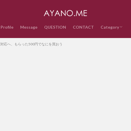
Profile
Message
QUESTION
CONTACT
Category
音楽
インターネッ
テクノロジー
ライフスタイ
政治経済
時事ネタ
エンタメ・ス
雑記
QUESTION
対応へ、もらった500円でなにを買おう