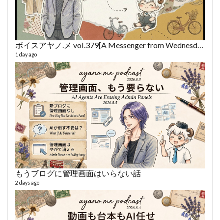
ボイスアヤノ.メ vol.379[A Messenger from Wednesday] (2026/8/5)
1 day ago
fro
58 vid
6 year
もうブログに管理画面はいらない話
2 days ago
VL