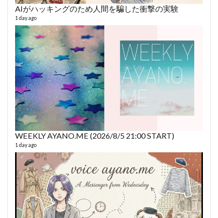
AIがハッキングのため人間を騙した衝撃の実験
あや
493 vi
1 day ago
1 year
WEEKLY AYANO.ME (2026/8/5 21:00 START)
AY
1 day ago
364 vi
6 year