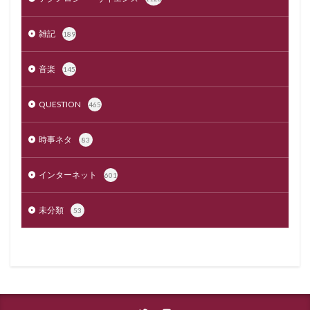
雑記
189
音楽
145
QUESTION
465
時事ネタ
83
インターネット
601
未分類
53