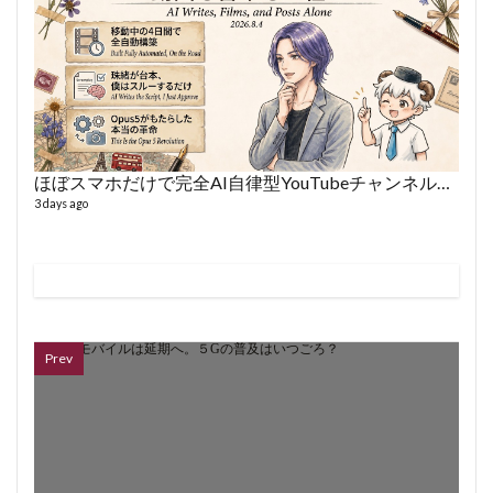
66 vid
6 year
ほぼスマホだけで完全AI自律型YouTubeチャンネルを作った話
3 days ago
ボイス
362 vi
7 year
Prev