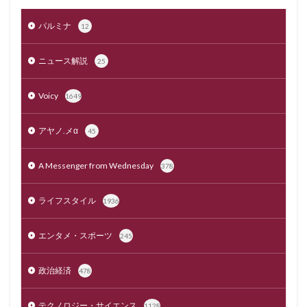
パルミナ
12
ニュース解説
25
Voicy
1649
アヤノ.メα
45
A Messenger from Wednesday
378
ライフスタイル
1936
エンタメ・スポーツ
245
政治経済
478
テクノロジー・サイエンス
1128